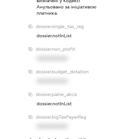
визначенi у Кодексi
Анульовано за iнiцiативою
платника.
dossier.single_tax_reg
dossier.notInList
dossier.non_profit
XXXXXXXXXX
dossier.budget_dotation
XXXXXXXXXX
dossier.palne_akciz
dossier.notInList
dossier.bigTaxPayerReg
XXXXXXXXXX