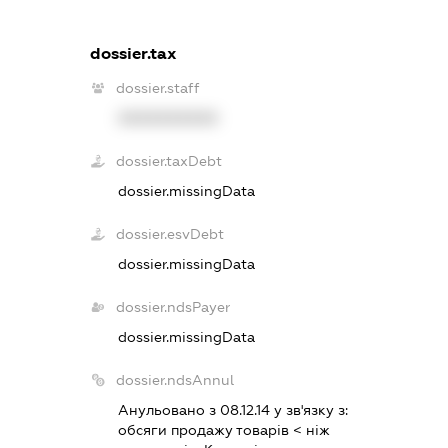
dossier.tax
dossier.staff
XXXXXXXXXX
dossier.taxDebt
dossier.missingData
dossier.esvDebt
dossier.missingData
dossier.ndsPayer
dossier.missingData
dossier.ndsAnnul
Анульовано з 08.12.14 у зв'язку з:
обсяги продажу товарiв < нiж