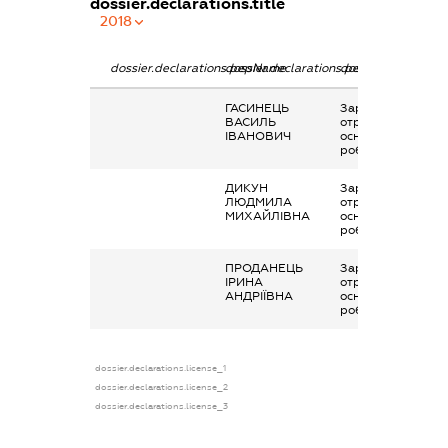
dossier.declarations.title
2018
dossier.declarations.pepName
dossier.declarations.personName
dossier.declaratio
ГАСИНЕЦЬ
Заробітна плата
ВАСИЛЬ
отримана за
ІВАНОВИЧ
основним місцем
роботи
ДИКУН
Заробітна плата
ЛЮДМИЛА
отримана за
МИХАЙЛІВНА
основним місцем
роботи
ПРОДАНЕЦЬ
Заробітна плата
ІРИНА
отримана за
АНДРІЇВНА
основним місцем
роботи
dossier.declarations.license_1
dossier.declarations.license_2
dossier.declarations.license_3