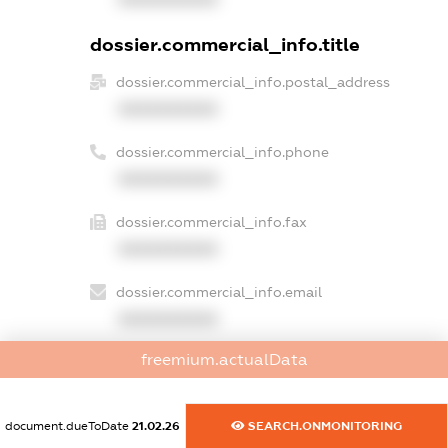
dossier.commercial_info.title
dossier.commercial_info.postal_address
XXXXXXXXXX
dossier.commercial_info.phone
XXXXXXXXXX
dossier.commercial_info.fax
XXXXXXXXXX
dossier.commercial_info.email
XXXXXXXXXX
freemium.actualData
dossier.commercial_info.website
XXXXXXXXXX
document.dueToDate
21.02.26
SEARCH.ONMONITORING
dossier.commercial_info.activity