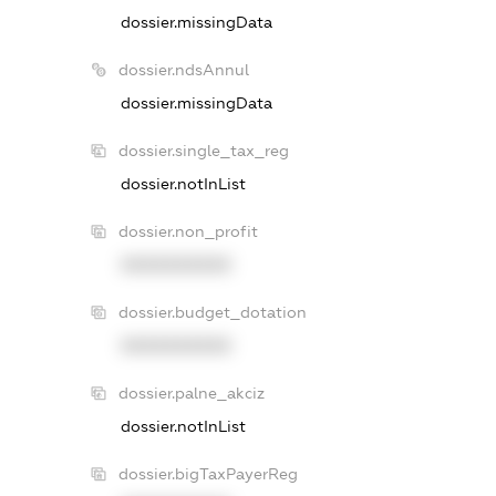
dossier.missingData
dossier.ndsAnnul
dossier.missingData
dossier.single_tax_reg
dossier.notInList
dossier.non_profit
XXXXXXXXXX
dossier.budget_dotation
XXXXXXXXXX
dossier.palne_akciz
dossier.notInList
dossier.bigTaxPayerReg