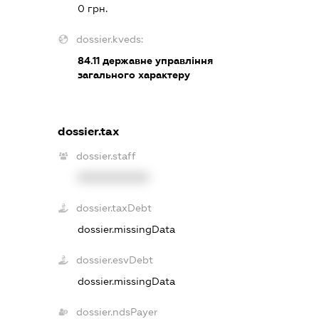
0 грн.
dossier.kveds:
84.11
державне управління
загального характеру
dossier.tax
dossier.staff
XXXXXXXXXX
dossier.taxDebt
dossier.missingData
dossier.esvDebt
dossier.missingData
dossier.ndsPayer