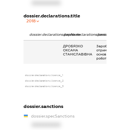
XXXXXXXXXX
dossier.declarations.title
2018
dossier.declarations.pepName
dossier.declarations.personName
dossier.declaration
ДРОБЯЗКО
Заробітна плата
ОКСАНА
отримана за
СТАНІСЛАВІВНА
основним місцем
роботи
dossier.declarations.license_1
dossier.declarations.license_2
dossier.declarations.license_3
dossier.sanctions
dossier.specSanctions
XXXXXXXXXX