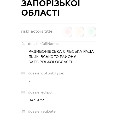
ЗАПОРІЗЬКОЇ
ОБЛАСТІ
riskFactors.title
0
0
0
dossier.fullName:
РАДИВОНІВСЬКА СІЛЬСЬКА РАДА
ЯКИМІВСЬКОГО РАЙОНУ
ЗАПОРІЗЬКОЇ ОБЛАСТІ
dossier.opfSubType:
-
dossier.edrpo:
04351759
dossier.regDate: