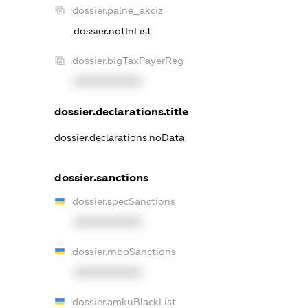
dossier.palne_akciz
dossier.notInList
dossier.bigTaxPayerReg
XXXXXXXXXX
dossier.declarations.title
dossier.declarations.noData
dossier.sanctions
dossier.specSanctions
XXXXXXXXXX
dossier.rnboSanctions
XXXXXXXXXX
dossier.amkuBlackList