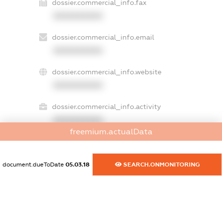
dossier.commercial_info.fax
XXXXXXXXXX
dossier.commercial_info.email
XXXXXXXXXX
dossier.commercial_info.website
XXXXXXXXXX
dossier.commercial_info.activity
XXXXXXXXXX
freemium.actualData
freemium.exampleText_1
document.dueToDate
05.03.18
SEARCH.ONMONITORING
freemium.exampleText_2
freemium.anonymousPerSearch2
FREEMIUM.DETAILS
FREEMIUM.REGISTER