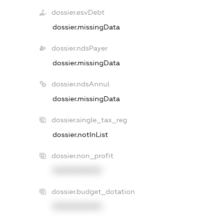
dossier.esvDebt
dossier.missingData
dossier.ndsPayer
dossier.missingData
dossier.ndsAnnul
dossier.missingData
dossier.single_tax_reg
dossier.notInList
dossier.non_profit
XXXXXXXXXX
dossier.budget_dotation
XXXXXXXXXX