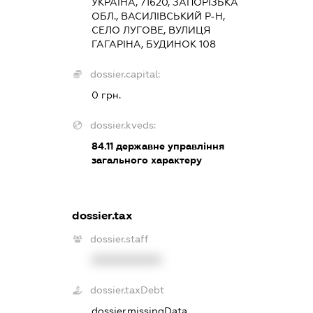
УКРАЇНА, 71620, ЗАПОРІЗЬКА
ОБЛ., ВАСИЛІВСЬКИЙ Р-Н,
СЕЛО ЛУГОВЕ, ВУЛИЦЯ
ГАГАРІНА, БУДИНОК 108
dossier.capital:
0 грн.
dossier.kveds:
84.11
державне управління
загального характеру
dossier.tax
dossier.staff
XXXXXXXXXX
dossier.taxDebt
dossier.missingData