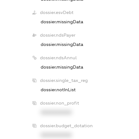
dossier.esvDebt
dossier.missingData
dossier.ndsPayer
dossier.missingData
dossier.ndsAnnul
dossier.missingData
dossier.single_tax_reg
dossier.notInList
dossier.non_profit
XXXXXXXXXX
dossier.budget_dotation
XXXXXXXXXX