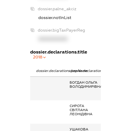
dossier.palne_akciz
dossier.notInList
dossier.bigTaxPayerReg
XXXXXXXXXX
dossier.declarations.title
2018
dossier.declarations.pepName
dossier.declarations.personName
dossier.declarat
БОГДАН ОЛЬГА
Заробітна плат
ВОЛОДИМИРІВНА
отримана за
основним місце
роботи
СИРОТА
Заробітна плат
СВІТЛАНА
отримана за
ЛЕОНІДІВНА
основним місце
роботи
УШАКОВА
Заробітна плат