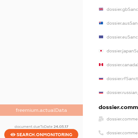
dossier.gbSanc
dossier.ausSan
dossier.euSanc
dossier.japanS
dossier.canad
dossier.rfSanc
dossier.russian
dossier.comme
freemium.actualData
dossier.commer
document.dueToDate
24.03.17
dossier.comme
SEARCH.ONMONITORING