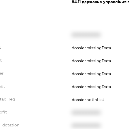
84.11
державне управління 
XXXXXXXXXX
t
dossier.missingData
t
dossier.missingData
er
dossier.missingData
nul
dossier.missingData
_tax_reg
dossier.notInList
ofit
XXXXXXXXXX
t_dotation
XXXXXXXXXX