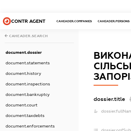
CONTR AGENT
CAHEADER.COMPANIES
CAHEADER.PERSONS
CAHEADER.SEARCH
document.dossier
ВИКОНА
document.statements
СІЛЬСЬ
document.history
ЗАПОРІ
document.inspections
document.bankruptcy
dossier.title
document.court
dossier.fullNa
document.taxdebts
document.enforcements
dossier.opfSub