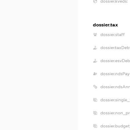
dossier.kveds:
dossier.tax
dossier.staff
dossier.taxDeb
dossier.esvDeb
dossier.ndsPay
dossier.ndsAn
dossier.single
dossier.non_pr
dossier.budge