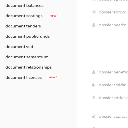
document.balances
dossier.edrpo:
document.scorings
new!
dossier.heads:
document.tenders
document.publicfunds
document.ved
document.semantrum
document.relationships
dossier.benefic
document.licenses
new!
dossier.smida:
dossier.address
dossier.capital: