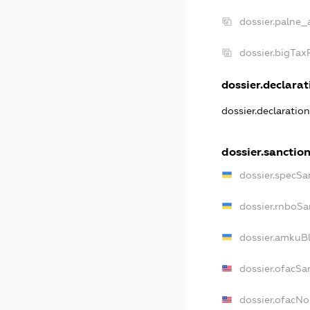
dossier.palne_
dossier.bigTa
dossier.declarati
dossier.declaratio
dossier.sanctio
dossier.specSa
dossier.rnboSa
dossier.amkuBl
dossier.ofacSa
dossier.ofacN