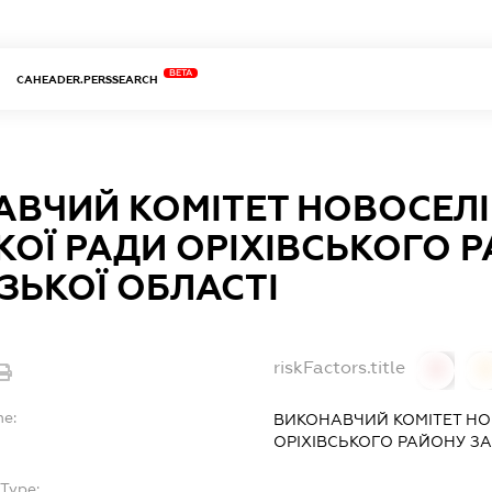
BETA
CAHEADER.PERSSEARCH
ВЧИЙ КОМІТЕТ НОВОСЕЛІ
КОЇ РАДИ ОРІХІВСЬКОГО 
ЗЬКОЇ ОБЛАСТІ
riskFactors.title
0
0
me:
ВИКОНАВЧИЙ КОМІТЕТ НО
ОРІХІВСЬКОГО РАЙОНУ ЗА
Type:
-