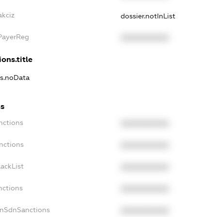
akciz
dossier.notInList
xPayerReg
XXXXXXXXXX
ons.title
ns.noData
ns
nctions
XXXXXXXXXX
nctions
XXXXXXXXXX
ackList
XXXXXXXXXX
nctions
XXXXXXXXXX
onSdnSanctions
XXXXXXXXXX