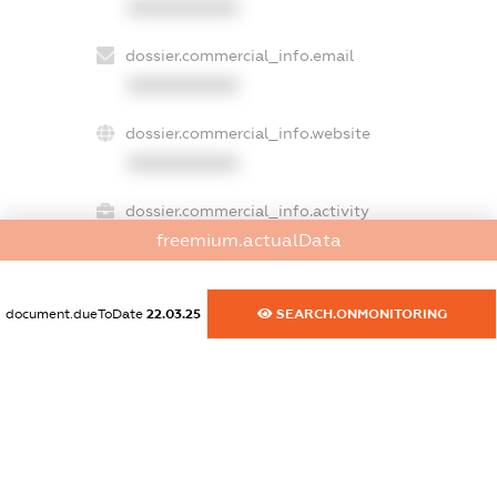
XXXXXXXXXX
dossier.commercial_info.email
XXXXXXXXXX
dossier.commercial_info.website
XXXXXXXXXX
dossier.commercial_info.activity
freemium.actualData
XXXXXXXXXX
document.dueToDate
22.03.25
SEARCH.ONMONITORING
freemium.exampleText_1
freemium.exampleText_2
freemium.anonymousPerSearch2
FREEMIUM.DETAILS
FREEMIUM.REGISTER