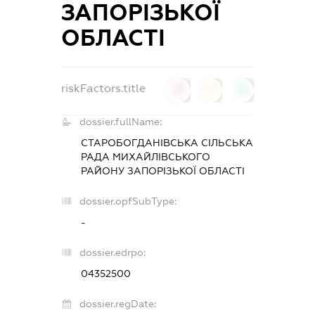
ЗАПОРІЗЬКОЇ
ОБЛАСТІ
riskFactors.title
0
0
0
dossier.fullName:
СТАРОБОГДАНІВСЬКА СІЛЬСЬКА
РАДА МИХАЙЛІВСЬКОГО
РАЙОНУ ЗАПОРІЗЬКОЇ ОБЛАСТІ
dossier.opfSubType:
-
dossier.edrpo:
04352500
dossier.regDate: