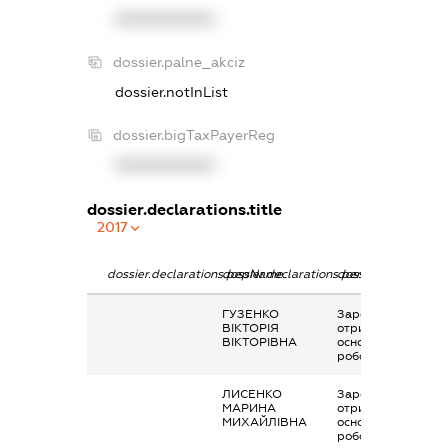
XXXXXXXXXX
dossier.palne_akciz
dossier.notInList
dossier.bigTaxPayerReg
XXXXXXXXXX
dossier.declarations.title
2017
dossier.declarations.pepName
dossier.declarations.personName
dossier.declaratio
ГУЗЕНКО
Заробітна плата
ВІКТОРІЯ
отримана за
ВІКТОРІВНА
основним місцем
роботи
ЛИСЕНКО
Заробітна плата
МАРИНА
отримана за
МИХАЙЛІВНА
основним місцем
роботи