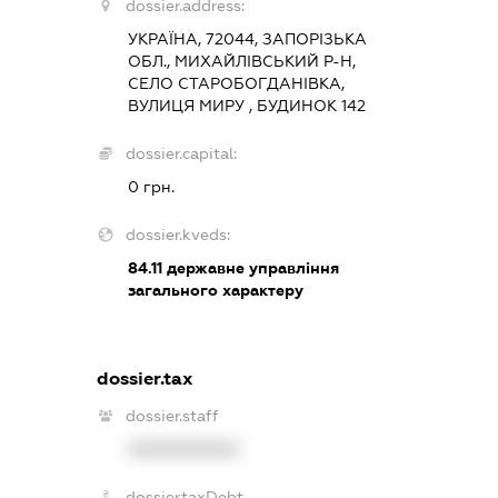
dossier.address:
УКРАЇНА, 72044, ЗАПОРІЗЬКА
ОБЛ., МИХАЙЛІВСЬКИЙ Р-Н,
СЕЛО СТАРОБОГДАНІВКА,
ВУЛИЦЯ МИРУ , БУДИНОК 142
dossier.capital:
0 грн.
dossier.kveds:
84.11
державне управління
загального характеру
dossier.tax
dossier.staff
XXXXXXXXXX
dossier.taxDebt