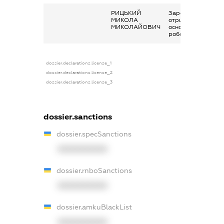
РИЦЬКИЙ
Заробітна плата
МИКОЛА
отримана за
МИКОЛАЙОВИЧ
основним місцем
роботи
dossier.declarations.license_1
dossier.declarations.license_2
dossier.declarations.license_3
dossier.sanctions
dossier.specSanctions
XXXXXXXXXX
dossier.rnboSanctions
XXXXXXXXXX
dossier.amkuBlackList
XXXXXXXXXX