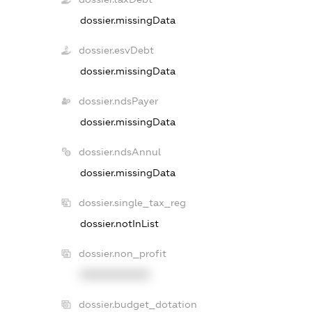
dossier.missingData
dossier.esvDebt
dossier.missingData
dossier.ndsPayer
dossier.missingData
dossier.ndsAnnul
dossier.missingData
dossier.single_tax_reg
dossier.notInList
dossier.non_profit
XXXXXXXXXX
dossier.budget_dotation