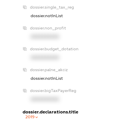
dossier.single_tax_reg
dossier.notInList
dossier.non_profit
XXXXXXXXXX
dossier.budget_dotation
XXXXXXXXXX
dossier.palne_akciz
dossier.notInList
dossier.bigTaxPayerReg
XXXXXXXXXX
dossier.declarations.title
2019