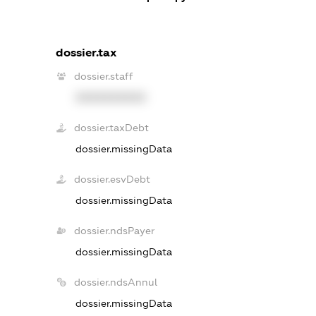
dossier.tax
dossier.staff
XXXXXXXXXX
dossier.taxDebt
dossier.missingData
dossier.esvDebt
dossier.missingData
dossier.ndsPayer
dossier.missingData
dossier.ndsAnnul
dossier.missingData