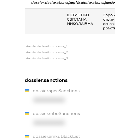
dossier.declarations.pepName
dossier.declarations.personName
dossier.declarations
ШЕВЧЕНКО
Заробітна плата
СВІТЛАНА
отримана за
МИКОЛАЇВНА
основним місцем
роботи
dossier.declarations.license_1
dossier.declarations.license_2
dossier.declarations.license_3
dossier.sanctions
dossier.specSanctions
XXXXXXXXXX
dossier.rnboSanctions
XXXXXXXXXX
dossier.amkuBlackList