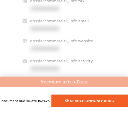
dossier.commercial_info.fax
XXXXXXXXXX
dossier.commercial_info.email
XXXXXXXXXX
dossier.commercial_info.website
XXXXXXXXXX
dossier.commercial_info.activity
XXXXXXXXXX
freemium.actualData
freemium.exampleText_1
freemium.exampleText_2
document.dueToDate
15.11.25
SEARCH.ONMONITORING
freemium.anonymousPerSearch2
FREEMIUM.DETAILS
FREEMIUM.REGISTER