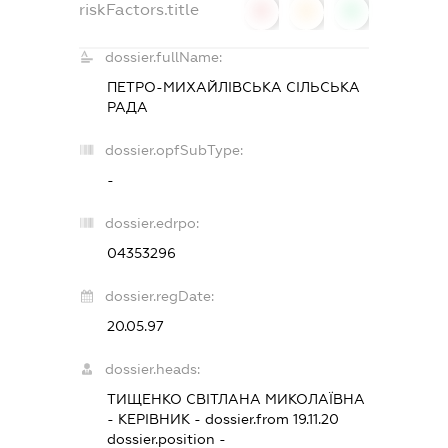
riskFactors.title
0
0
0
dossier.fullName:
ПЕТРО-МИХАЙЛІВСЬКА СІЛЬСЬКА
РАДА
dossier.opfSubType:
-
dossier.edrpo:
04353296
dossier.regDate:
20.05.97
dossier.heads:
ТИЩЕНКО СВІТЛАНА МИКОЛАЇВНА
-
КЕРІВНИК
- dossier.from 19.11.20
dossier.position -