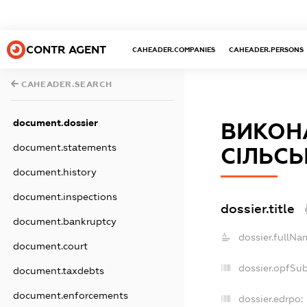
CONTR AGENT
CAHEADER.COMPANIES
CAHEADER.PERSONS
CAHEADER.SEARCH
document.dossier
ВИКОНА
document.statements
СІЛЬСЬ
document.history
document.inspections
dossier.title
document.bankruptcy
dossier.fullNa
document.court
dossier.opfSu
document.taxdebts
document.enforcements
dossier.edrpo: