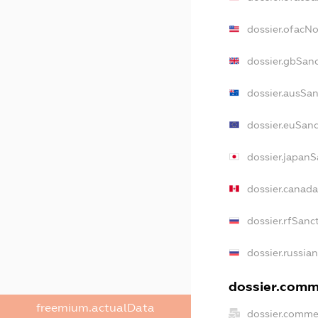
dossier.ofacN
dossier.gbSan
dossier.ausSan
dossier.euSanc
dossier.japanS
dossier.canad
dossier.rfSanc
dossier.russia
dossier.comme
freemium.actualData
dossier.comme