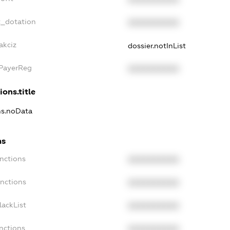
t_dotation
XXXXXXXXXX
akciz
dossier.notInList
xPayerReg
XXXXXXXXXX
ions.title
ns.noData
ns
nctions
XXXXXXXXXX
anctions
XXXXXXXXXX
lackList
XXXXXXXXXX
nctions
XXXXXXXXXX