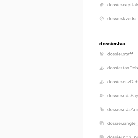
dossier.capital:
dossier.kveds:
dossier.tax
dossier.staff
dossier.taxDeb
dossier.esvDe
dossier.ndsPay
dossier.ndsAn
dossier.single
dossier.non_pr