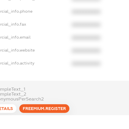
rcial_info.phone
XXXXXXXXXX
cial_info.fax
XXXXXXXXXX
cial_info.email
XXXXXXXXXX
cial_info.website
XXXXXXXXXX
cial_info.activity
XXXXXXXXXX
mpleText_1
ampleText_2
onymousPerSearch2
ETAILS
FREEMIUM.REGISTER