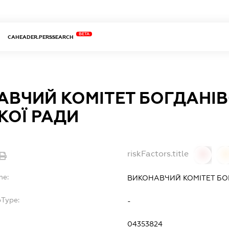
BETA
CAHEADER.PERSSEARCH
ВЧИЙ КОМІТЕТ БОГДАНІВ
КОЇ РАДИ
riskFactors.title
0
0
me:
ВИКОНАВЧИЙ КОМІТЕТ БОГ
bType:
-
04353824