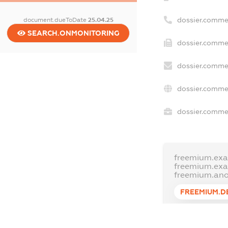
dossier.comme
document.dueToDate
25.04.25
SEARCH.ONMONITORING
dossier.commer
dossier.commer
dossier.commer
dossier.commer
freemium.exa
freemium.ex
freemium.an
FREEMIUM.D