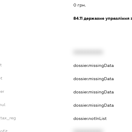
0 грн.
84.11
державне управління 
XXXXXXXXXX
t
dossier.missingData
bt
dossier.missingData
er
dossier.missingData
nul
dossier.missingData
_tax_reg
dossier.notInList
ofit
XXXXXXXXXX