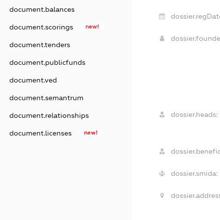
document.balances
dossier.regDat
document.scorings
new!
dossier.found
document.tenders
document.publicfunds
document.ved
document.semantrum
dossier.heads:
document.relationships
document.licenses
new!
dossier.benefic
dossier.smida:
dossier.address