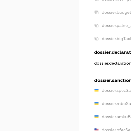
dossier.budge
dossier.palne_
dossier.bigTa
dossier.declarat
dossier.declaratio
dossier.sanctio
dossier.specSa
dossier.rnboS
dossier.amkuB
dossier.ofacSa