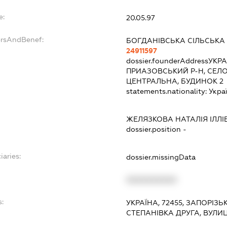
e:
20.05.97
ersAndBenef:
БОГДАНІВСЬКА СІЛЬСЬКА
24911597
dossier.founderAddress
УКРА
ПРИАЗОВСЬКИЙ Р-Н, СЕЛО
ЦЕНТРАЛЬНА, БУДИНОК 2
statements.nationality:
Укра
ЖЕЛЯЗКОВА НАТАЛІЯ ІЛЛІ
dossier.position -
iaries:
dossier.missingData
XXXXXXXXXX
:
УКРАЇНА, 72455, ЗАПОРІЗ
СТЕПАНІВКА ДРУГА, ВУЛИ