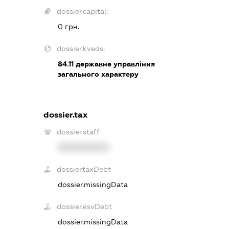
dossier.capital:
0 грн.
dossier.kveds:
84.11
державне управління
загального характеру
dossier.tax
dossier.staff
XXXXXXXXXX
dossier.taxDebt
dossier.missingData
dossier.esvDebt
dossier.missingData