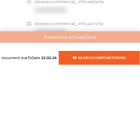
dossier.commercial_info.website
XXXXXXXXXX
dossier.commercial_info.activity
XXXXXXXXXX
freemium.actualData
document.dueToDate
22.02.26
SEARCH.ONMONITORING
freemium.exampleText_1
freemium.exampleText_2
freemium.anonymousPerSearch2
FREEMIUM.DETAILS
FREEMIUM.REGISTER