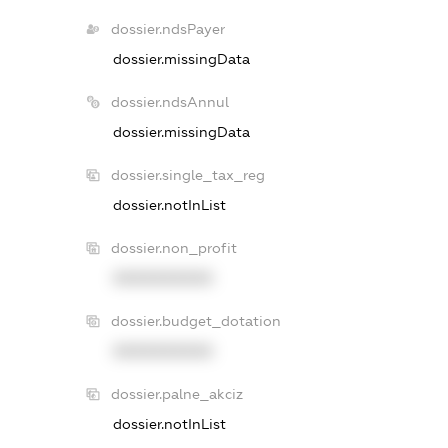
dossier.ndsPayer
dossier.missingData
dossier.ndsAnnul
dossier.missingData
dossier.single_tax_reg
dossier.notInList
dossier.non_profit
XXXXXXXXXX
dossier.budget_dotation
XXXXXXXXXX
dossier.palne_akciz
dossier.notInList