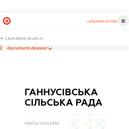
CAHEADER.GETTEST
CAHEADER.SEARCH
document.dossier
ГАННУСІВСЬКА
СІЛЬСЬКА РАДА
riskFactors.title
0
0
0