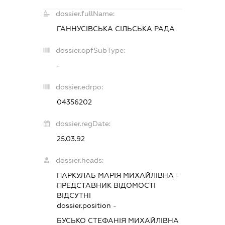
dossier.fullName:
ГАННУСІВСЬКА СІЛЬСЬКА РАДА
dossier.opfSubType:
-
dossier.edrpo:
04356202
dossier.regDate:
25.03.92
dossier.heads:
ПАРКУЛАБ МАРІЯ МИХАЙЛІВНА
-
ПРЕДСТАВНИК
ВІДОМОСТІ
ВІДСУТНІ
dossier.position -
БУСЬКО СТЕФАНІЯ МИХАЙЛІВНА