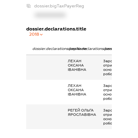
dossier.bigTaxPayerReg
XXXXXXXXXX
dossier.declarations.title
2018
dossier.declarations.pepName
dossier.declarations.personName
dossier.declaration
ЛЕХАН
Заробітна плата
ОКСАНА
отримана за
ІВАНІВНА
основним місцем
роботи
ЛЕХАН
Заробітна плата
ОКСАНА
отримана за
ІВАНІВНА
основним місцем
роботи
РЕГЕЙ ОЛЬГА
Заробітна плата
ЯРОСЛАВІВНА
отримана за
основним місцем
роботи