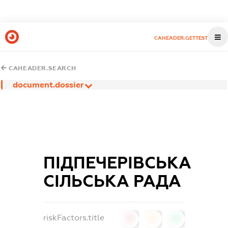
CAHEADER.GETTEST
CAHEADER.SEARCH
document.dossier
ПІДПЕЧЕРІВСЬКА
СІЛЬСЬКА РАДА
riskFactors.title
0
0
0