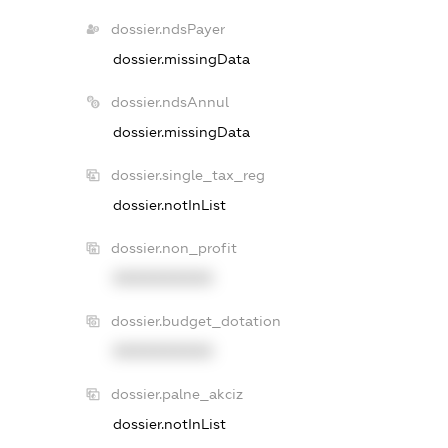
dossier.ndsPayer
dossier.missingData
dossier.ndsAnnul
dossier.missingData
dossier.single_tax_reg
dossier.notInList
dossier.non_profit
XXXXXXXXXX
dossier.budget_dotation
XXXXXXXXXX
dossier.palne_akciz
dossier.notInList