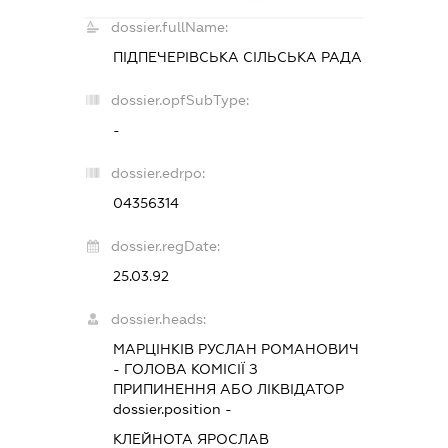
dossier.fullName:
ПІДПЕЧЕРІВСЬКА СІЛЬСЬКА РАДА
dossier.opfSubType:
-
dossier.edrpo:
04356314
dossier.regDate:
25.03.92
dossier.heads:
МАРЦІНКІВ РУСЛАН РОМАНОВИЧ
-
ГОЛОВА КОМІСІЇ З
ПРИПИНЕННЯ АБО ЛІКВІДАТОР
dossier.position -
КЛЕЙНОТА ЯРОСЛАВ