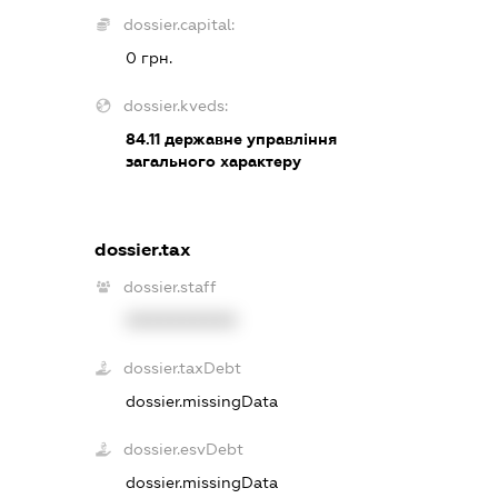
dossier.capital:
0 грн.
dossier.kveds:
84.11
державне управління
загального характеру
dossier.tax
dossier.staff
XXXXXXXXXX
dossier.taxDebt
dossier.missingData
dossier.esvDebt
dossier.missingData