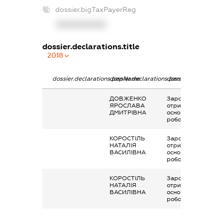
dossier.bigTaxPayerReg
XXXXXXXXXX
dossier.declarations.title
2018
dossier.declarations.pepName
dossier.declarations.personName
dossier.declaration
ДОВЖЕНКО
Заробітна плата
ЯРОСЛАВА
отримана за
ДМИТРІВНА
основним місцем
роботи
КОРОСТІЛЬ
Заробітна плата
НАТАЛІЯ
отримана за
ВАСИЛІВНА
основним місцем
роботи
КОРОСТІЛЬ
Заробітна плата
НАТАЛІЯ
отримана за
ВАСИЛІВНА
основним місцем
роботи