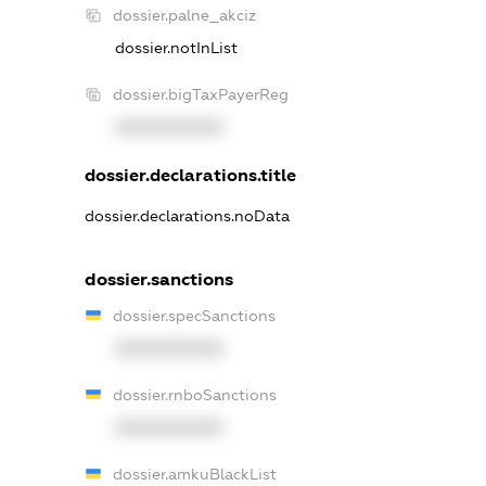
dossier.palne_akciz
dossier.notInList
dossier.bigTaxPayerReg
XXXXXXXXXX
dossier.declarations.title
dossier.declarations.noData
dossier.sanctions
dossier.specSanctions
XXXXXXXXXX
dossier.rnboSanctions
XXXXXXXXXX
dossier.amkuBlackList