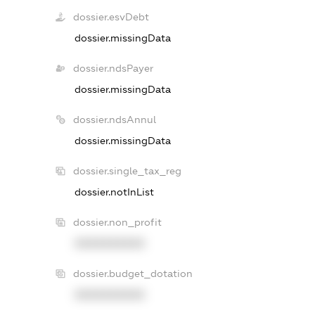
dossier.esvDebt
dossier.missingData
dossier.ndsPayer
dossier.missingData
dossier.ndsAnnul
dossier.missingData
dossier.single_tax_reg
dossier.notInList
dossier.non_profit
XXXXXXXXXX
dossier.budget_dotation
XXXXXXXXXX