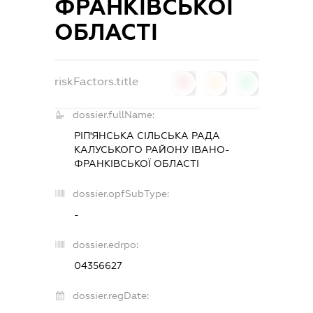
ФРАНКІВСЬКОЇ
ОБЛАСТІ
riskFactors.title
0
0
0
dossier.fullName:
РІП'ЯНСЬКА СІЛЬСЬКА РАДА
КАЛУСЬКОГО РАЙОНУ ІВАНО-
ФРАНКІВСЬКОЇ ОБЛАСТІ
dossier.opfSubType:
-
dossier.edrpo:
04356627
dossier.regDate: