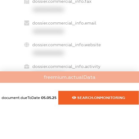
dossier.commercial_info.fax
XXXXXXXXXX
dossier.commercial_info.email
XXXXXXXXXX
dossier.commercial_info.website
XXXXXXXXXX
dossier.commercial_info.activity
XXXXXXXXXX
freemium.actualData
document.dueToDate
05.05.25
SEARCH.ONMONITORING
freemium.exampleText_1
freemium.exampleText_2
freemium.anonymousPerSearch2
FREEMIUM.DETAILS
FREEMIUM.REGISTER