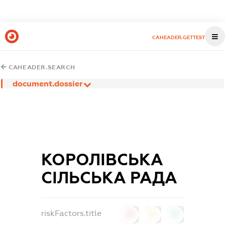
CAHEADER.GETTEST
CAHEADER.SEARCH
document.dossier
КОРОЛІВСЬКА
СІЛЬСЬКА РАДА
riskFactors.title
0
0
0