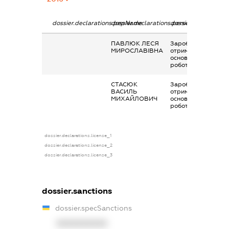
dossier.declarations.pepName
dossier.declarations.personName
dossier.declaration
ПАВЛЮК ЛЕСЯ
Заробітна плата
МИРОСЛАВІВНА
отримана за
основним місцем
роботи
СТАСЮК
Заробітна плата
ВАСИЛЬ
отримана за
МИХАЙЛОВИЧ
основним місцем
роботи
dossier.declarations.license_1
dossier.declarations.license_2
dossier.declarations.license_3
dossier.sanctions
dossier.specSanctions
XXXXXXXXXX