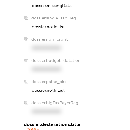
dossier.missingData
dossier.single_tax_reg
dossier.notInList
dossier.non_profit
XXXXXXXXXX
dossier.budget_dotation
XXXXXXXXXX
dossier.palne_akciz
dossier.notInList
dossier.bigTaxPayerReg
XXXXXXXXXX
dossier.declarations.title
2016