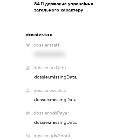
84.11
державне управління
загального характеру
dossier.tax
dossier.staff
XXXXXXXXXX
dossier.taxDebt
dossier.missingData
dossier.esvDebt
dossier.missingData
dossier.ndsPayer
dossier.missingData
dossier.ndsAnnul