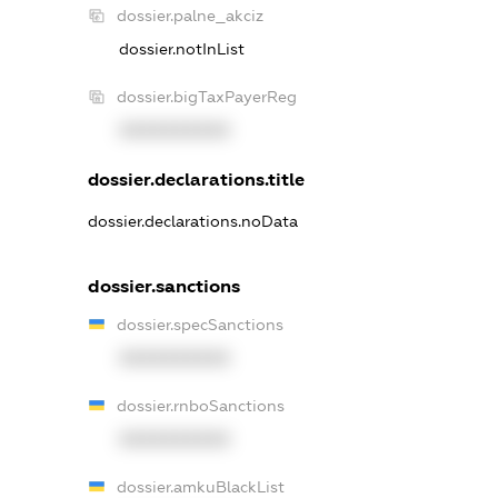
dossier.palne_akciz
dossier.notInList
dossier.bigTaxPayerReg
XXXXXXXXXX
dossier.declarations.title
dossier.declarations.noData
dossier.sanctions
dossier.specSanctions
XXXXXXXXXX
dossier.rnboSanctions
XXXXXXXXXX
dossier.amkuBlackList