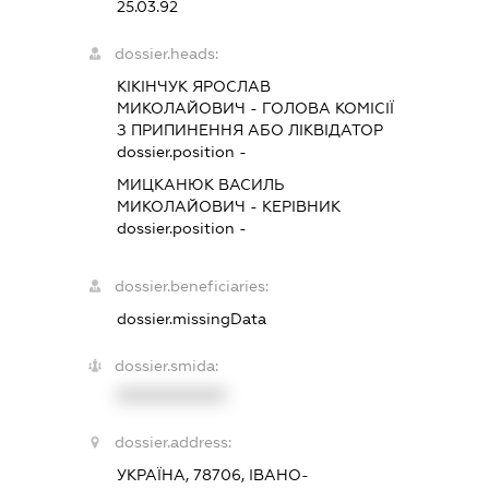
25.03.92
dossier.heads:
КІКІНЧУК ЯРОСЛАВ
МИКОЛАЙОВИЧ
-
ГОЛОВА КОМІСІЇ
З ПРИПИНЕННЯ АБО ЛІКВІДАТОР
dossier.position -
МИЦКАНЮК ВАСИЛЬ
МИКОЛАЙОВИЧ
-
КЕРІВНИК
dossier.position -
dossier.beneficiaries:
dossier.missingData
dossier.smida:
XXXXXXXXXX
dossier.address:
УКРАЇНА, 78706, ІВАНО-