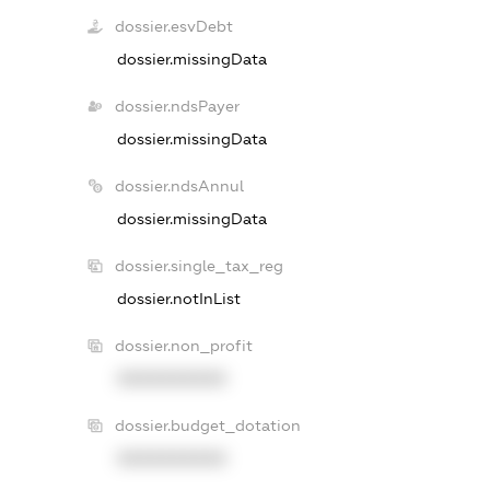
dossier.esvDebt
dossier.missingData
dossier.ndsPayer
dossier.missingData
dossier.ndsAnnul
dossier.missingData
dossier.single_tax_reg
dossier.notInList
dossier.non_profit
XXXXXXXXXX
dossier.budget_dotation
XXXXXXXXXX