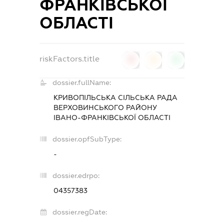
ФРАНКІВСЬКОЇ
ОБЛАСТІ
riskFactors.title
0
0
0
dossier.fullName:
КРИВОПІЛЬСЬКА СІЛЬСЬКА РАДА
ВЕРХОВИНСЬКОГО РАЙОНУ
ІВАНО-ФРАНКІВСЬКОЇ ОБЛАСТІ
dossier.opfSubType:
-
dossier.edrpo:
04357383
dossier.regDate: