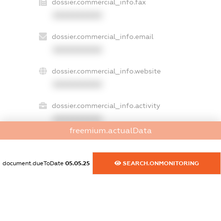
dossier.commercial_info.fax
XXXXXXXXXX
dossier.commercial_info.email
XXXXXXXXXX
dossier.commercial_info.website
XXXXXXXXXX
dossier.commercial_info.activity
XXXXXXXXXX
freemium.actualData
freemium.exampleText_1
document.dueToDate
05.05.25
SEARCH.ONMONITORING
freemium.exampleText_2
freemium.anonymousPerSearch2
FREEMIUM.DETAILS
FREEMIUM.REGISTER