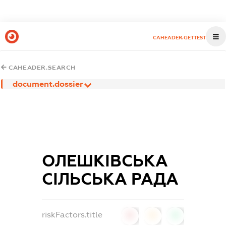
CAHEADER.GETTEST
CAHEADER.SEARCH
document.dossier
ОЛЕШКІВСЬКА
СІЛЬСЬКА РАДА
riskFactors.title
0
0
0