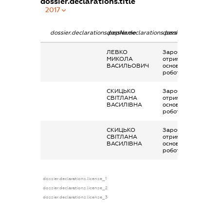
dossier.declarations.title
2017
dossier.declarations.pepName
dossier.declarations.personName
dossier.declaration
ЛЕВКО
Заробітна плата
МИКОЛА
отримана за
ВАСИЛЬОВИЧ
основним місцем
роботи
СКИЦЬКО
Заробітна плата
СВІТЛАНА
отримана за
ВАСИЛІВНА
основним місцем
роботи
СКИЦЬКО
Заробітна плата
СВІТЛАНА
отримана за
ВАСИЛІВНА
основним місцем
роботи
dossier.declarations.license_1
dossier.declarations.license_2
dossier.declarations.license_3