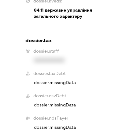
dossier.kveds:
84.11
державне управління
загального характеру
dossier.tax
dossier.staff
XXXXXXXXXX
dossier.taxDebt
dossier.missingData
dossier.esvDebt
dossier.missingData
dossier.ndsPayer
dossier.missingData