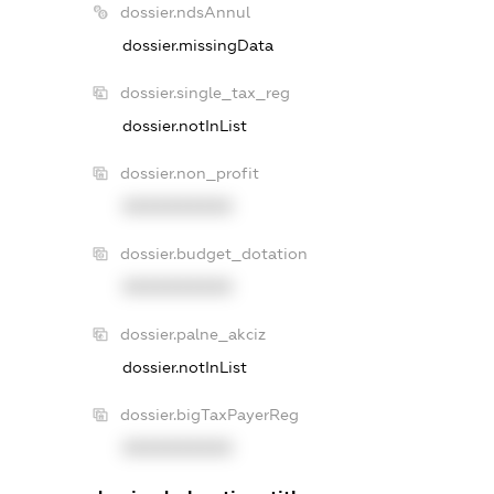
dossier.ndsAnnul
dossier.missingData
dossier.single_tax_reg
dossier.notInList
dossier.non_profit
XXXXXXXXXX
dossier.budget_dotation
XXXXXXXXXX
dossier.palne_akciz
dossier.notInList
dossier.bigTaxPayerReg
XXXXXXXXXX