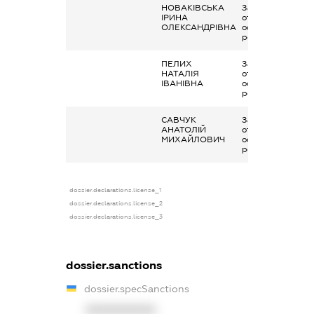
НОВАКІВСЬКА
Заробітна плата
ІРИНА
отримана за
ОЛЕКСАНДРІВНА
основним місцем
роботи
ПЕЛИХ
Заробітна плата
НАТАЛІЯ
отримана за
ІВАНІВНА
основним місцем
роботи
САВЧУК
Заробітна плата
АНАТОЛІЙ
отримана за
МИХАЙЛОВИЧ
основним місцем
роботи
dossier.declarations.license_1
dossier.declarations.license_2
dossier.declarations.license_3
dossier.sanctions
dossier.specSanctions
XXXXXXXXXX