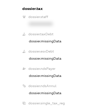
dossier.tax
dossier.staff
XXXXXXXXXX
dossier.taxDebt
dossier.missingData
dossier.esvDebt
dossier.missingData
dossier.ndsPayer
dossier.missingData
dossier.ndsAnnul
dossier.missingData
dossier.single_tax_reg