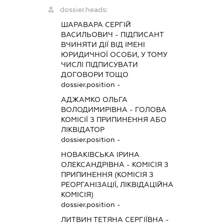
dossier.heads:
ШАРАВАРА СЕРГІЙ
ВАСИЛЬОВИЧ
-
ПІДПИСАНТ
ВЧИНЯТИ ДІЇ ВІД ІМЕНІ
ЮРИДИЧНОЇ ОСОБИ, У ТОМУ
ЧИСЛІ ПІДПИСУВАТИ
ДОГОВОРИ ТОЩО
dossier.position -
АДЖАМКО ОЛЬГА
ВОЛОДИМИРІВНА
-
ГОЛОВА
КОМІСІЇ З ПРИПИНЕННЯ АБО
ЛІКВІДАТОР
dossier.position -
НОВАКІВСЬКА ІРИНА
ОЛЕКСАНДРІВНА
-
КОМІСІЯ З
ПРИПИНЕННЯ (КОМІСІЯ З
РЕОРГАНІЗАЦІЇ, ЛІКВІДАЦІЙНА
КОМІСІЯ)
dossier.position -
ЛИТВИН ТЕТЯНА СЕРГІЇВНА
-