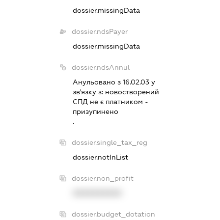
dossier.missingData
dossier.ndsPayer
dossier.missingData
dossier.ndsAnnul
Анульовано з 16.02.03 у
зв'язку з:
новостворений
СПД не є платником -
призупинено
.
dossier.single_tax_reg
dossier.notInList
dossier.non_profit
XXXXXXXXXX
dossier.budget_dotation