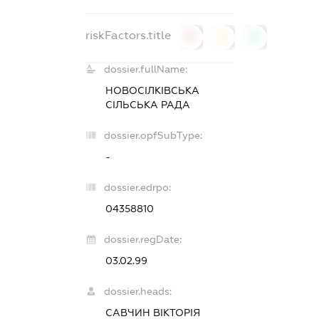
riskFactors.title
0
0
0
dossier.fullName:
НОВОСІЛКІВСЬКА
СІЛЬСЬКА РАДА
dossier.opfSubType:
-
dossier.edrpo:
04358810
dossier.regDate:
03.02.99
dossier.heads:
САВЧИН ВІКТОРІЯ