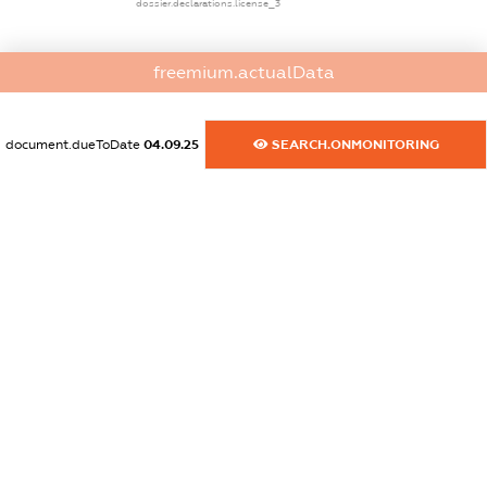
dossier.declarations.license_3
freemium.actualData
dossier.sanctions
dossier.specSanctions
document.dueToDate
04.09.25
SEARCH.ONMONITORING
XXXXXXXXXX
dossier.rnboSanctions
XXXXXXXXXX
dossier.amkuBlackList
XXXXXXXXXX
dossier.ofacSanctions
XXXXXXXXXX
dossier.ofacNonSdnSanctions
XXXXXXXXXX