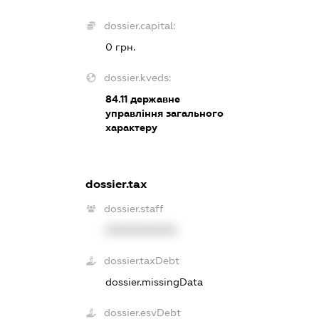
dossier.capital:
0 грн.
dossier.kveds:
84.11
державне
управління загального
характеру
dossier.tax
dossier.staff
XXXXXXXXXX
dossier.taxDebt
dossier.missingData
dossier.esvDebt