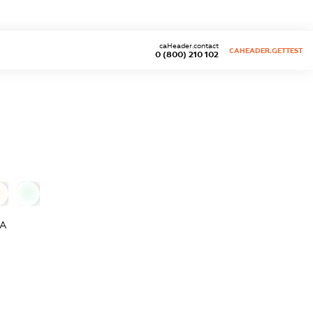
caHeader.contact
CAHEADER.GETTEST
0 (800) 210 102
0
0
ДА