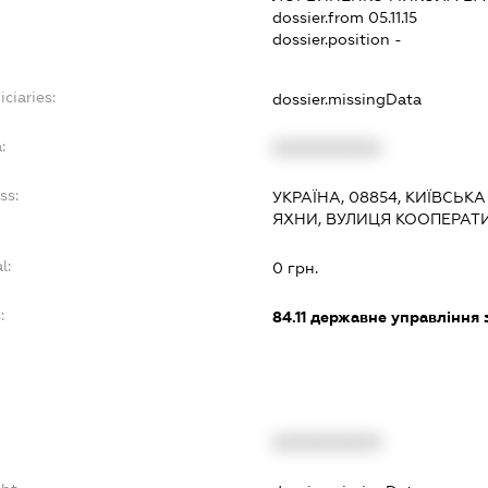
dossier.from 05.11.15
dossier.position -
ciaries:
dossier.missingData
:
XXXXXXXXXX
ss:
УКРАЇНА, 08854, КИЇВСЬК
ЯХНИ, ВУЛИЦЯ КООПЕРАТ
l:
0 грн.
:
84.11
державне управління 
XXXXXXXXXX