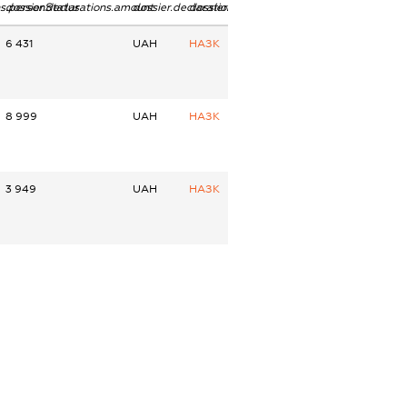
ns.personStatus
dossier.declarations.amount
dossier.declarations.currency
dossier.declarations.source
6 431
UAH
НАЗК
8 999
UAH
НАЗК
3 949
UAH
НАЗК