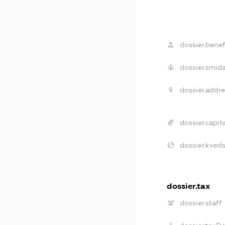
dossier.benefi
dossier.smida
dossier.addre
dossier.capita
dossier.kveds
dossier.tax
dossier.staff