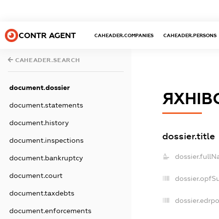
CONTR AGENT
CAHEADER.COMPANIES
CAHEADER.PERSONS
CAHEADER.SEARCH
document.dossier
ЯХНІВ
document.statements
document.history
dossier.title
document.inspections
dossier.fullN
document.bankruptcy
document.court
dossier.opfS
document.taxdebts
dossier.edrpo
document.enforcements