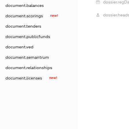
dossier.regDa
document.balances
dossier.heads
document.scorings
new!
document.tenders
document.publicfunds
document.ved
document.semantrum
document.relationships
document.licenses
new!