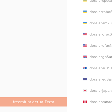
dossier.spec
dossier.rnbo
dossier.amku
dossier.ofac
dossier.ofa
dossier.gbSa
dossier.ausS
dossier.euSa
dossier.japa
dossier.cana
freemium.actualData