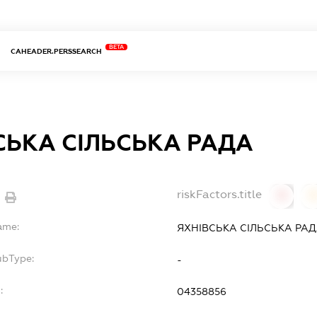
BETA
CAHEADER.PERSSEARCH
СЬКА СІЛЬСЬКА РАДА
riskFactors.title
0
ame:
ЯХНІВСЬКА СІЛЬСЬКА РА
ubType:
-
:
04358856