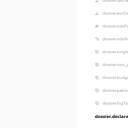
dossier.taxD
dossier.esvD
dossier.ndsP
dossier.ndsA
dossier.sing
dossier.non_
dossier.budg
dossier.palne
dossier.bigT
dossier.declara