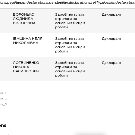
tions.pepName
dossier.declarations.personName
dossier.declarations.relType
dossier.declaratio
ВОРОНЬКО
Заробітна плата
Декларант
ЛЮДМИЛА
отримана за
ВІКТОРІВНА
основним місцем
роботи
ІВАШИНА НЕЛЯ
Заробітна плата
Декларант
МИКОЛАЇВНА
отримана за
основним місцем
роботи
ЛОГВИНЕНКО
Заробітна плата
Декларант
МИКОЛА
отримана за
ВАСИЛЬОВИЧ
основним місцем
роботи
nse_1
nse_2
nse_3
ons