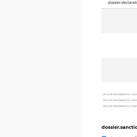
dossier.declara
dossier.declarations.lice
dossier.declarations.lice
dossier.declarations.lice
dossier.sancti