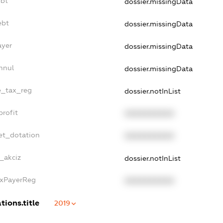
ebt
dossier.missingData
ebt
dossier.missingData
ayer
dossier.missingData
nnul
dossier.missingData
le_tax_reg
dossier.notInList
profit
XXXXXXXXXX
et_dotation
XXXXXXXXXX
_akciz
dossier.notInList
axPayerReg
XXXXXXXXXX
tions.title
2019