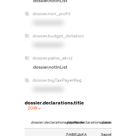
dossier.notInList
dossier.non_profit
XXXXXXXXXX
dossier.budget_dotation
XXXXXXXXXX
dossier.palne_akciz
dossier.notInList
dossier.bigTaxPayerReg
XXXXXXXXXX
dossier.declarations.title
2018
dossier.declarations.pepName
dossier.declarations.personName
dossier.declaration
ЛАВЕЦЬКА
Заробітна плата