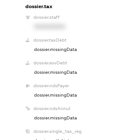
dossier.tax
dossier.staff
XXXXXXXXXX
dossier.taxDebt
dossier.missingData
dossier.esvDebt
dossier.missingData
dossier.ndsPayer
dossier.missingData
dossier.ndsAnnul
dossier.missingData
dossier.single_tax_reg