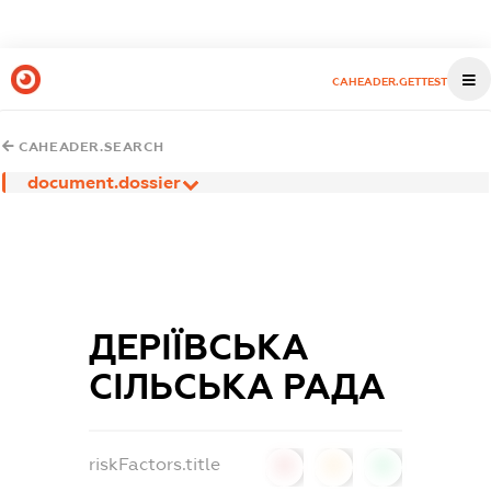
CAHEADER.GETTEST
CAHEADER.SEARCH
document.dossier
ДЕРІЇВСЬКА
СІЛЬСЬКА РАДА
riskFactors.title
0
0
0