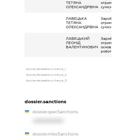
ТЕТЯНА
отримана за
ОЛЕКСАНДРІВНА
сумісництвом
ЛАВЕЦЬКА
Заробітна плата
ТЕТЯНА
отримана за
ОЛЕКСАНДРІВНА
сумісництвом
ЛАВЕЦЬКИЙ
Заробітна плата
ЛЕОНІД
отримана за
ВАЛЕНТИНОВИЧ
основним місцем
роботи
dossier.declarations.license_1
dossier.declarations.license_2
dossier.declarations.license_3
dossier.sanctions
dossier.specSanctions
XXXXXXXXXX
dossier.rnboSanctions