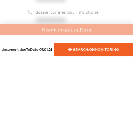
dossier.commercial_info.phone
XXXXXXXXXX
freemium.actualData
dossier.commercial_info.fax
XXXXXXXXXX
document.dueToDate
07.01.21
SEARCH.ONMONITORING
dossier.commercial_info.email
XXXXXXXXXX
dossier.commercial_info.website
XXXXXXXXXX
dossier.commercial_info.activity
XXXXXXXXXX
freemium.exampleText_1