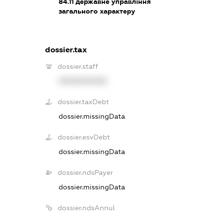
84.11
державне управління
загального характеру
dossier.tax
dossier.staff
XXXXXXXXXX
dossier.taxDebt
dossier.missingData
dossier.esvDebt
dossier.missingData
dossier.ndsPayer
dossier.missingData
dossier.ndsAnnul