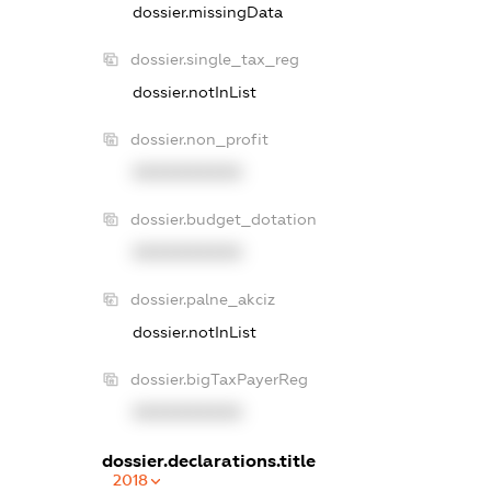
dossier.missingData
dossier.single_tax_reg
dossier.notInList
dossier.non_profit
XXXXXXXXXX
dossier.budget_dotation
XXXXXXXXXX
dossier.palne_akciz
dossier.notInList
dossier.bigTaxPayerReg
XXXXXXXXXX
dossier.declarations.title
2018