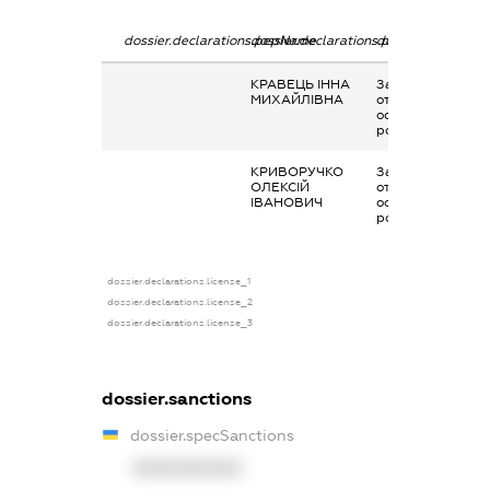
dossier.declarations.pepName
dossier.declarations.personName
dossier.declarati
КРАВЕЦЬ ІННА
Заробітна плата
МИХАЙЛІВНА
отримана за
основним місцем
роботи
КРИВОРУЧКО
Заробітна плата
ОЛЕКСІЙ
отримана за
ІВАНОВИЧ
основним місцем
роботи
dossier.declarations.license_1
dossier.declarations.license_2
dossier.declarations.license_3
dossier.sanctions
dossier.specSanctions
XXXXXXXXXX