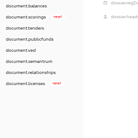
dossier.regD
document.balances
dossier.head
document.scorings
new!
document.tenders
document.publicfunds
document.ved
document.semantrum
document.relationships
document.licenses
new!