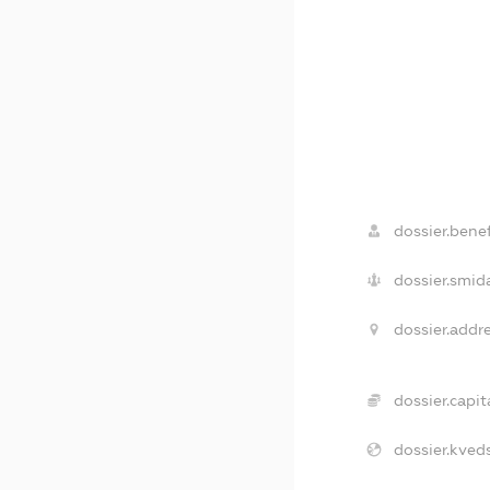
dossier.benef
dossier.smid
dossier.addre
dossier.capita
dossier.kveds