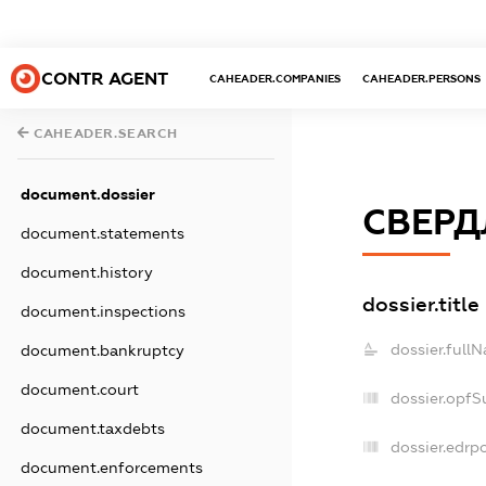
CONTR AGENT
CAHEADER.COMPANIES
CAHEADER.PERSONS
CAHEADER.SEARCH
document.dossier
СВЕРД
document.statements
document.history
dossier.title
document.inspections
dossier.full
document.bankruptcy
document.court
dossier.opfS
document.taxdebts
dossier.edrpo
document.enforcements