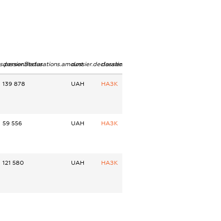
ns.personStatus
dossier.declarations.amount
dossier.declarations.currency
dossier.declarations.source
139 878
UAH
НАЗК
59 556
UAH
НАЗК
121 580
UAH
НАЗК