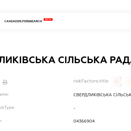
BETA
CAHEADER.PERSSEARCH
ЛИКІВСЬКА СІЛЬСЬКА РА
riskFactors.title
0
Name:
СВЕРДЛИКІВСЬКА СІЛЬСЬ
ubType:
-
:
04366904