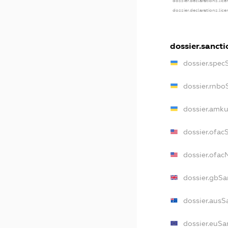
dossier.declarations.lic
dossier.declarations.lic
dossier.sancti
dossier.spec
dossier.rnbo
dossier.amku
dossier.ofac
dossier.ofa
dossier.gbSa
dossier.ausS
dossier.euSa