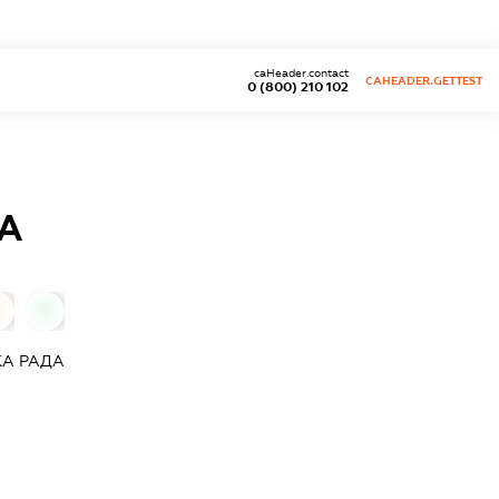
caHeader.contact
CAHEADER.GETTEST
0 (800) 210 102
ДА
0
0
КА РАДА