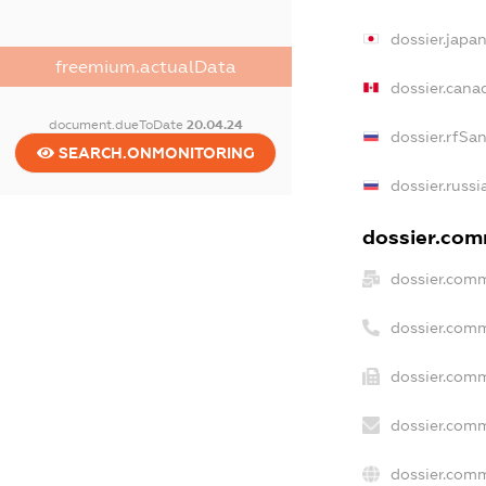
dossier.japa
freemium.actualData
dossier.cana
document.dueToDate
20.04.24
dossier.rfSa
SEARCH.ONMONITORING
dossier.russi
dossier.comm
dossier.comm
dossier.com
dossier.comm
dossier.comm
dossier.comm