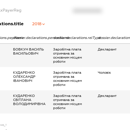
TaxPayerReg
XXXXXXXXXX
tions.title
2018
ations.pepName
dossier.declarations.personName
dossier.declarations.relType
dossier.declaratio
БОВКУН ВАСИЛЬ
Заробітна плата
Декларант
ВАСИЛЬОВИЧ
отримана за
основним місцем
роботи
КУДАРЕНКО
Заробітна плата
Чоловік
ОЛЕКСАНДР
отримана за
ІВАНОВИЧ
основним місцем
роботи
КУДАРЕНКО
Заробітна плата
Декларант
СВІТЛАНА
отримана за
ВОЛОДИМИРІВНА
основним місцем
роботи
ense_1