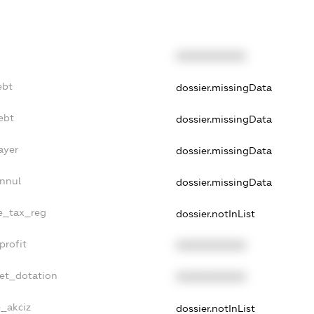
XXXXXXXXXX
ebt
dossier.missingData
ebt
dossier.missingData
ayer
dossier.missingData
Annul
dossier.missingData
le_tax_reg
dossier.notInList
profit
XXXXXXXXXX
get_dotation
XXXXXXXXXX
e_akciz
dossier.notInList