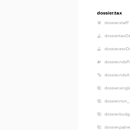
dossier.tax
dossier.staff
dossier.taxD
dossier.esvD
dossier.ndsP
dossier.nds
dossier.sing
dossier.non_
dossier.bud
dossier.paln