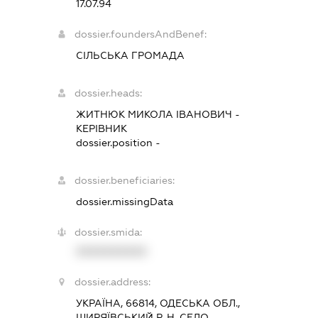
17.07.94
dossier.foundersAndBenef:
СІЛЬСЬКА ГРОМАДА
dossier.heads:
ЖИТНЮК МИКОЛА ІВАНОВИЧ
-
КЕРІВНИК
dossier.position -
dossier.beneficiaries:
dossier.missingData
dossier.smida:
XXXXXXXXXX
dossier.address:
УКРАЇНА, 66814, ОДЕСЬКА ОБЛ.,
ШИРЯЇВСЬКИЙ Р-Н, СЕЛО