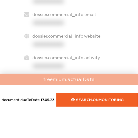
XXXXXXXXXX
dossier.commercial_info.email
XXXXXXXXXX
dossier.commercial_info.website
XXXXXXXXXX
dossier.commercial_info.activity
XXXXXXXXXX
freemium.actualData
freemium.exampleText_1
freemium.exampleText_2
document.dueToDate
17.05.23
SEARCH.ONMONITORING
freemium.anonymousPerSearch2
FREEMIUM.DETAILS
FREEMIUM.REGISTER