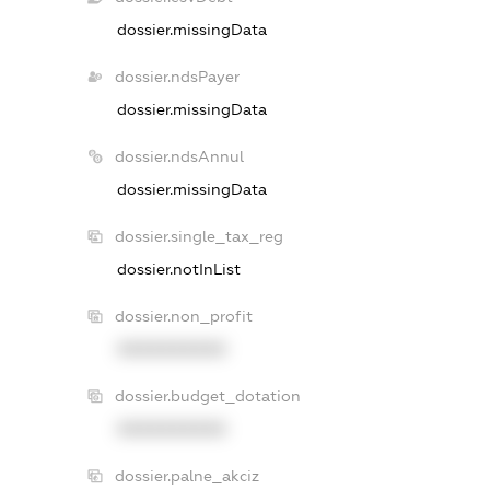
dossier.missingData
dossier.ndsPayer
dossier.missingData
dossier.ndsAnnul
dossier.missingData
dossier.single_tax_reg
dossier.notInList
dossier.non_profit
XXXXXXXXXX
dossier.budget_dotation
XXXXXXXXXX
dossier.palne_akciz