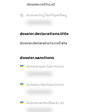
dossier.notInList
dossier.bigTaxPayerReg
XXXXXXXXXX
dossier.declarations.title
dossier.declarations.noData
dossier.sanctions
dossier.specSanctions
XXXXXXXXXX
dossier.rnboSanctions
XXXXXXXXXX
dossier.amkuBlackList
XXXXXXXXXX