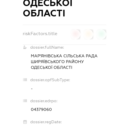
ОДЕСЬКОЇ
ОБЛАСТІ
riskFactors.title
0
0
0
dossier.fullName:
МАР'ЯНІВСЬКА СІЛЬСЬКА РАДА
ШИРЯЇВСЬКОГО РАЙОНУ
ОДЕСЬКОЇ ОБЛАСТІ
dossier.opfSubType:
-
dossier.edrpo:
04379060
dossier.regDate: