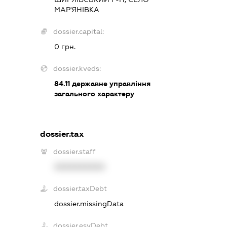
МАР'ЯНІВКА
dossier.capital:
0 грн.
dossier.kveds:
84.11
державне управління
загального характеру
dossier.tax
dossier.staff
XXXXXXXXXX
dossier.taxDebt
dossier.missingData
dossier.esvDebt