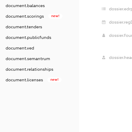
document.balances
dossier.edr
document.scorings
new!
dossier.reg
document.tenders
dossier.fo
document.publicfunds
document.ved
dossier.hea
document.semantrum
document.relationships
document.licenses
new!