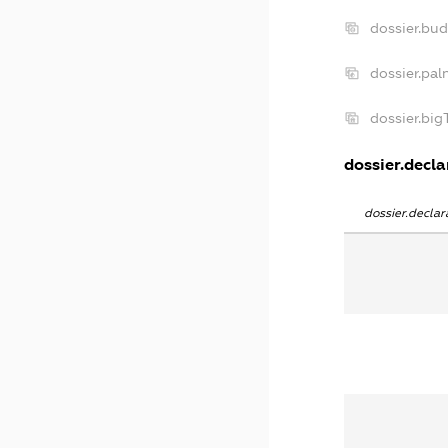
dossier.bu
dossier.pal
dossier.bi
dossier.decla
dossier.decla