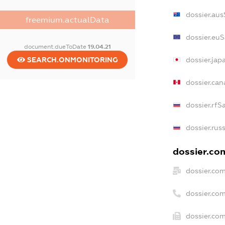
dossier.au
freemium.actualData
dossier.eu
document.dueToDate
19.04.21
dossier.ja
SEARCH.ONMONITORING
dossier.ca
dossier.rfS
dossier.rus
dossier.com
dossier.co
dossier.co
dossier.com