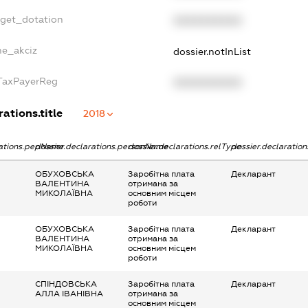
dget_dotation
XXXXXXXXXX
ne_akciz
dossier.notInList
gTaxPayerReg
XXXXXXXXXX
rations.title
2018
rations.pepName
dossier.declarations.personName
dossier.declarations.relType
dossier.declaratio
ОБУХОВСЬКА
Заробітна плата
Декларант
ВАЛЕНТИНА
отримана за
МИКОЛАЇВНА
основним місцем
роботи
ОБУХОВСЬКА
Заробітна плата
Декларант
ВАЛЕНТИНА
отримана за
МИКОЛАЇВНА
основним місцем
роботи
СПІНДОВСЬКА
Заробітна плата
Декларант
АЛЛА ІВАНІВНА
отримана за
основним місцем