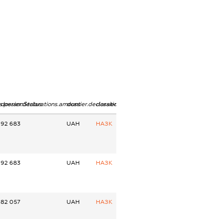
ns.personStatus
dossier.declarations.amount
dossier.declarations.currency
dossier.declarations.source
92 683
UAH
НАЗК
92 683
UAH
НАЗК
82 057
UAH
НАЗК