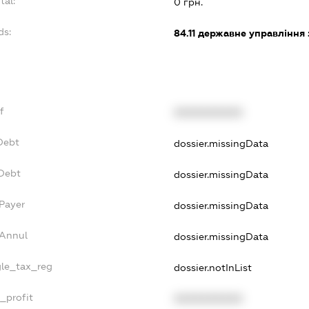
tal:
0 грн.
ds:
84.11
державне управління 
f
XXXXXXXXXX
Debt
dossier.missingData
vDebt
dossier.missingData
sPayer
dossier.missingData
sAnnul
dossier.missingData
gle_tax_reg
dossier.notInList
_profit
XXXXXXXXXX