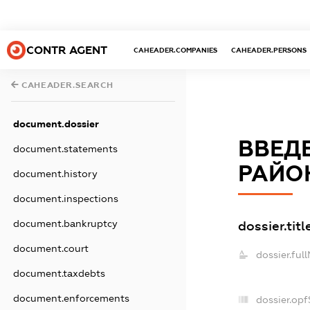
CONTR AGENT
CAHEADER.COMPANIES
CAHEADER.PERSONS
CAHEADER.SEARCH
document.dossier
ВВЕД
document.statements
РАЙОН
document.history
document.inspections
document.bankruptcy
dossier.titl
document.court
dossier.ful
document.taxdebts
document.enforcements
dossier.op