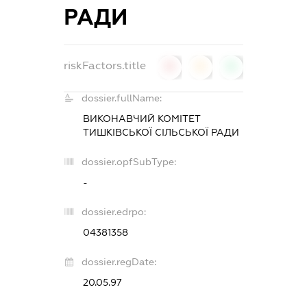
РАДИ
riskFactors.title
0
0
0
dossier.fullName:
ВИКОНАВЧИЙ КОМІТЕТ
ТИШКІВСЬКОЇ СІЛЬСЬКОЇ РАДИ
dossier.opfSubType:
-
dossier.edrpo:
04381358
dossier.regDate:
20.05.97