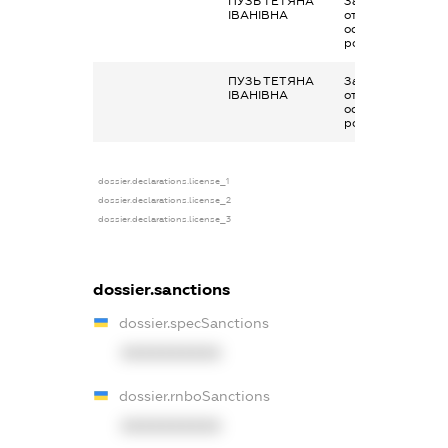
ПУЗЬ ТЕТЯНА
Заробітна плата
ІВАНІВНА
отримана за
основним місцем
роботи
ПУЗЬ ТЕТЯНА
Заробітна плата
ІВАНІВНА
отримана за
основним місцем
роботи
dossier.declarations.license_1
dossier.declarations.license_2
dossier.declarations.license_3
dossier.sanctions
dossier.specSanctions
XXXXXXXXXX
dossier.rnboSanctions
XXXXXXXXXX