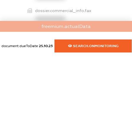
dossier.commercial_info.fax
XXXXXXXXXX
freemium.actualData
dossier.commercial_info.email
XXXXXXXXXX
document.dueToDate
25.10.23
SEARCH.ONMONITORING
dossier.commercial_info.website
XXXXXXXXXX
dossier.commercial_info.activity
XXXXXXXXXX
freemium.exampleText_1
freemium.exampleText_2
freemium.anonymousPerSearch2
FREEMIUM.DETAILS