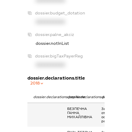
XXXXXXXXXX
dossier.budget_dotation
XXXXXXXXXX
dossier.palne_akciz
dossier.notInList
dossier.bigTaxPayerReg
XXXXXXXXXX
dossier.declarations.title
2018
dossier.declarations.pepName
dossier.declarations.personName
dossier.declarati
БЕЗПЕЧНА
Заробітна плата
ГАННА
отримана за
МИХАЙЛІВНА
основним місцем
роботи