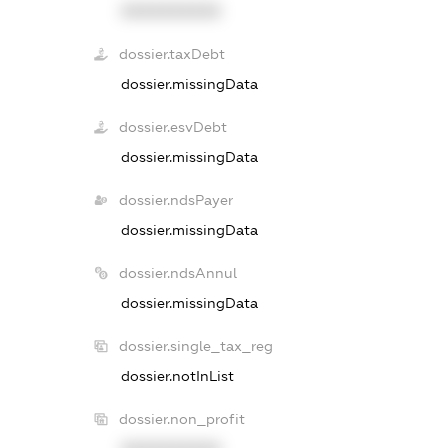
XXXXXXXXXX
dossier.taxDebt
dossier.missingData
dossier.esvDebt
dossier.missingData
dossier.ndsPayer
dossier.missingData
dossier.ndsAnnul
dossier.missingData
dossier.single_tax_reg
dossier.notInList
dossier.non_profit