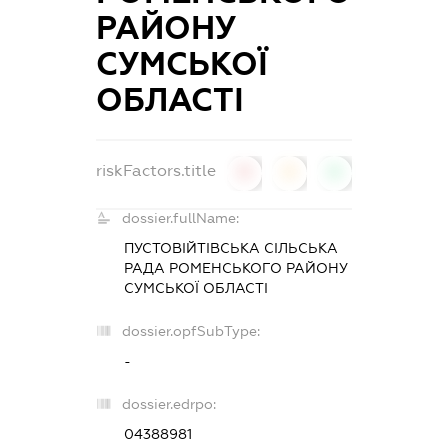
РАЙОНУ
СУМСЬКОЇ
ОБЛАСТІ
riskFactors.title
0
0
0
dossier.fullName:
ПУСТОВІЙТІВСЬКА СІЛЬСЬКА
РАДА РОМЕНСЬКОГО РАЙОНУ
СУМСЬКОЇ ОБЛАСТІ
dossier.opfSubType:
-
dossier.edrpo:
04388981