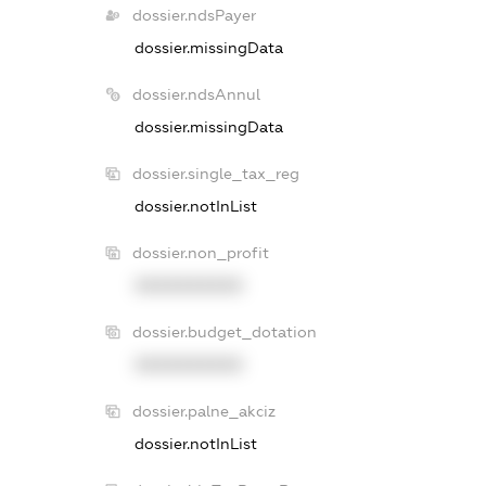
dossier.ndsPayer
dossier.missingData
dossier.ndsAnnul
dossier.missingData
dossier.single_tax_reg
dossier.notInList
dossier.non_profit
XXXXXXXXXX
dossier.budget_dotation
XXXXXXXXXX
dossier.palne_akciz
dossier.notInList