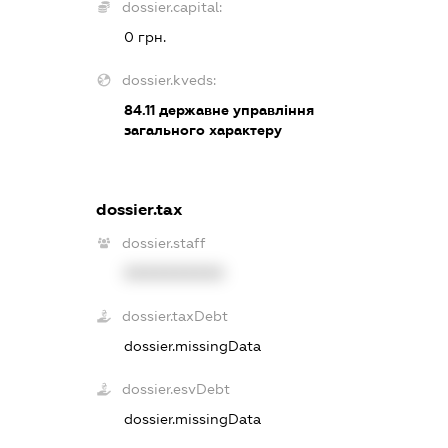
dossier.capital:
0 грн.
dossier.kveds:
84.11
державне управління
загального характеру
dossier.tax
dossier.staff
XXXXXXXXXX
dossier.taxDebt
dossier.missingData
dossier.esvDebt
dossier.missingData