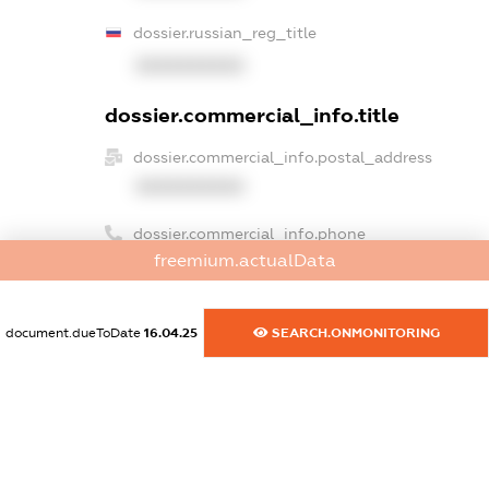
dossier.russian_reg_title
XXXXXXXXXX
dossier.commercial_info.title
dossier.commercial_info.postal_address
XXXXXXXXXX
dossier.commercial_info.phone
freemium.actualData
XXXXXXXXXX
dossier.commercial_info.fax
document.dueToDate
16.04.25
SEARCH.ONMONITORING
XXXXXXXXXX
dossier.commercial_info.email
XXXXXXXXXX
dossier.commercial_info.website