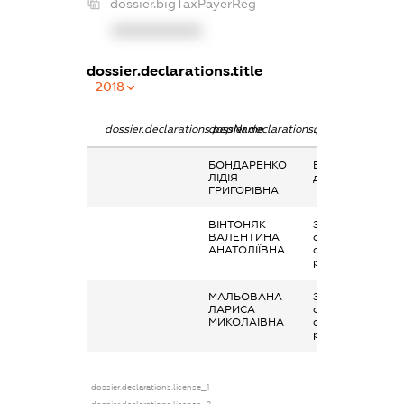
dossier.bigTaxPayerReg
XXXXXXXXXX
dossier.declarations.title
2018
dossier.declarations.pepName
dossier.declarations.personName
dossier.declarati
БОНДАРЕНКО
Благодійна
ЛІДІЯ
допомога
ГРИГОРІВНА
ВІНТОНЯК
Заробітна плата
ВАЛЕНТИНА
отримана за
АНАТОЛІЇВНА
основним місцем
роботи
МАЛЬОВАНА
Заробітна плата
ЛАРИСА
отримана за
МИКОЛАЇВНА
основним місцем
роботи
dossier.declarations.license_1