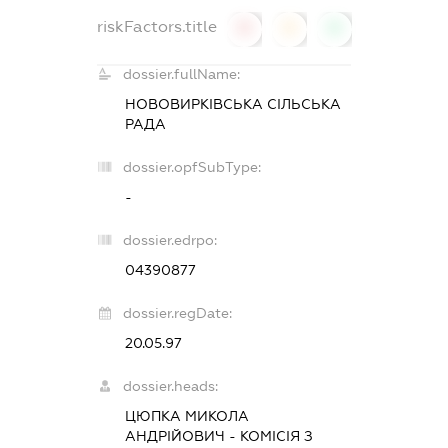
riskFactors.title
0
0
0
dossier.fullName:
НОВОВИРКІВСЬКА СІЛЬСЬКА
РАДА
dossier.opfSubType:
-
dossier.edrpo:
04390877
dossier.regDate:
20.05.97
dossier.heads:
ЦЮПКА МИКОЛА
АНДРІЙОВИЧ
-
КОМІСІЯ З