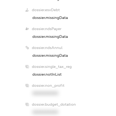
dossier.esvDebt
dossier.missingData
dossier.ndsPayer
dossier.missingData
dossier.ndsAnnul
dossier.missingData
dossier.single_tax_reg
dossier.notInList
dossier.non_profit
XXXXXXXXXX
dossier.budget_dotation
XXXXXXXXXX