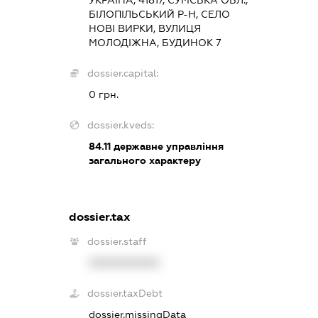
УКРАЇНА, 41817, СУМСЬКА ОБЛ.,
БІЛОПІЛЬСЬКИЙ Р-Н, СЕЛО
НОВІ ВИРКИ, ВУЛИЦЯ
МОЛОДІЖНА, БУДИНОК 7
dossier.capital:
0 грн.
dossier.kveds:
84.11
державне управління
загального характеру
dossier.tax
dossier.staff
XXXXXXXXXX
dossier.taxDebt
dossier.missingData