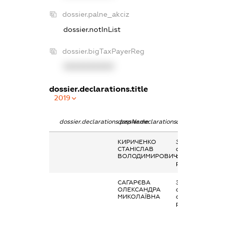
dossier.palne_akciz
dossier.notInList
dossier.bigTaxPayerReg
XXXXXXXXXX
dossier.declarations.title
2019
dossier.declarations.pepName
dossier.declarations.personName
dossier.declarati
КИРИЧЕНКО
Заробітна плата
СТАНІСЛАВ
отримана за
ВОЛОДИМИРОВИЧ
основним місцем
роботи
САГАРЄВА
Заробітна плата
ОЛЕКСАНДРА
отримана за
МИКОЛАЇВНА
основним місцем
роботи