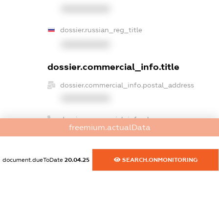
XXXXXXXXXX
dossier.russian_reg_title
XXXXXXXXXX
dossier.commercial_info.title
dossier.commercial_info.postal_address
XXXXXXXXXX
dossier.commercial_info.phone
freemium.actualData
XXXXXXXXXX
dossier.commercial_info.fax
document.dueToDate
20.04.25
SEARCH.ONMONITORING
XXXXXXXXXX
dossier.commercial_info.email
XXXXXXXXXX