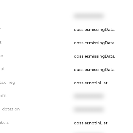
XXXXXXXXXX
t
dossier.missingData
t
dossier.missingData
er
dossier.missingData
nul
dossier.missingData
_tax_reg
dossier.notInList
ofit
XXXXXXXXXX
t_dotation
XXXXXXXXXX
akciz
dossier.notInList