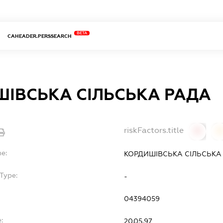
BETA
CAHEADER.PERSSEARCH
ІВСЬКА СІЛЬСЬКА РАДА
riskFactors.title
0
0
me:
КОРДИШІВСЬКА СІЛЬСЬКА
Type:
-
04394059
:
20.05.97