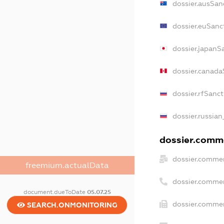
dossier.ausSan
dossier.euSanc
dossier.japanS
dossier.canada
dossier.rfSanc
dossier.russian
dossier.comme
dossier.commer
freemium.actualData
dossier.commer
document.dueToDate
05.07.25
dossier.commer
SEARCH.ONMONITORING