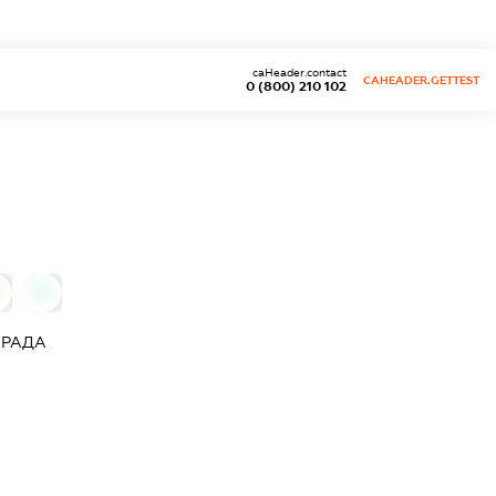
caHeader.contact
CAHEADER.GETTEST
0 (800) 210 102
0
 РАДА