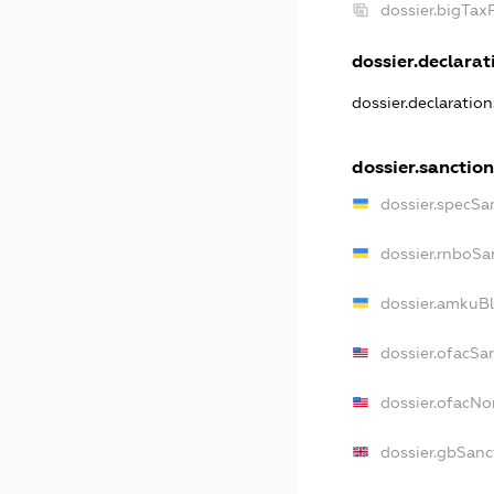
dossier.bigTa
dossier.declarati
dossier.declaratio
dossier.sanctio
dossier.specSa
dossier.rnboSa
dossier.amkuBl
dossier.ofacSa
dossier.ofacN
dossier.gbSanc