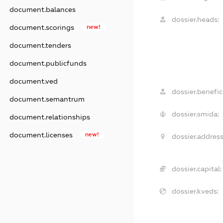
document.balances
dossier.heads:
document.scorings
new!
document.tenders
document.publicfunds
document.ved
dossier.benefici
document.semantrum
dossier.smida:
document.relationships
document.licenses
new!
dossier.address
dossier.capital:
dossier.kveds: