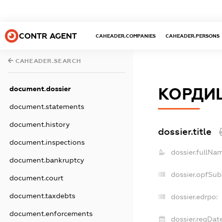
CONTR AGENT
CAHEADER.COMPANIES
CAHEADER.PERSONS
CAHEADER.SEARCH
document.dossier
КОРДИШ
document.statements
document.history
dossier.title
document.inspections
dossier.fullNa
document.bankruptcy
dossier.opfSub
document.court
document.taxdebts
dossier.edrpo:
document.enforcements
dossier.regDate