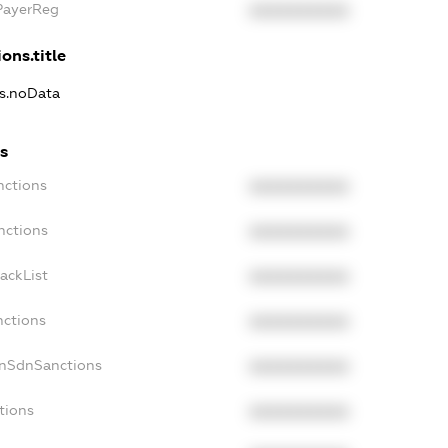
xPayerReg
XXXXXXXXXX
ons.title
ns.noData
ns
nctions
XXXXXXXXXX
nctions
XXXXXXXXXX
ackList
XXXXXXXXXX
nctions
XXXXXXXXXX
onSdnSanctions
XXXXXXXXXX
tions
XXXXXXXXXX