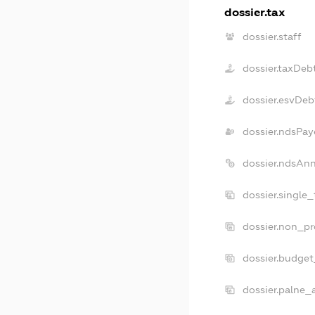
dossier.tax
dossier.staff
dossier.taxDeb
dossier.esvDeb
dossier.ndsPay
dossier.ndsAn
dossier.single
dossier.non_pr
dossier.budge
dossier.palne_