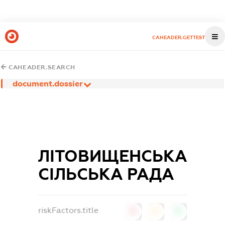
CAHEADER.GETTEST
CAHEADER.SEARCH
document.dossier
ЛІТОВИЩЕНСЬКА
СІЛЬСЬКА РАДА
riskFactors.title
0
0
0