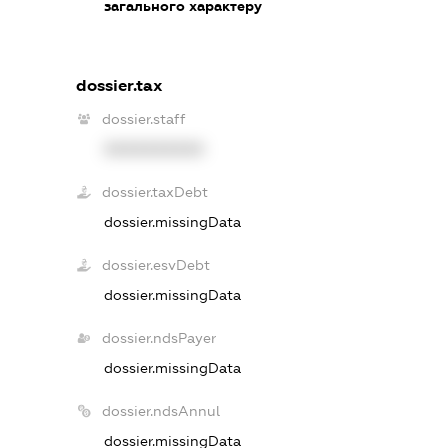
загального характеру
dossier.tax
dossier.staff
XXXXXXXXXX
dossier.taxDebt
dossier.missingData
dossier.esvDebt
dossier.missingData
dossier.ndsPayer
dossier.missingData
dossier.ndsAnnul
dossier.missingData