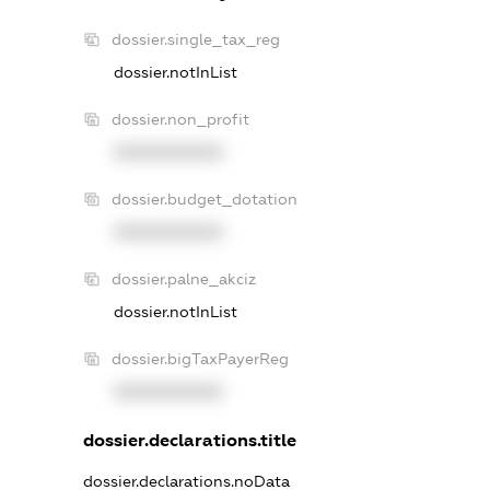
dossier.single_tax_reg
dossier.notInList
dossier.non_profit
XXXXXXXXXX
dossier.budget_dotation
XXXXXXXXXX
dossier.palne_akciz
dossier.notInList
dossier.bigTaxPayerReg
XXXXXXXXXX
dossier.declarations.title
dossier.declarations.noData