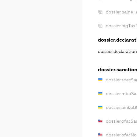
dossier.palne_
dossier.bigTa
dossier.declarati
dossier.declaratio
dossier.sanctio
dossier.specSa
dossier.rnboSa
dossier.amkuBl
dossier.ofacSa
dossier.ofacN