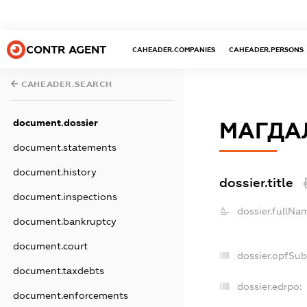
CONTR AGENT
CAHEADER.COMPANIES
CAHEADER.PERSONS
CAHEADER.SEARCH
document.dossier
МАГДАЛ
document.statements
document.history
dossier.title
document.inspections
dossier.fullNa
document.bankruptcy
document.court
dossier.opfSub
document.taxdebts
dossier.edrpo:
document.enforcements