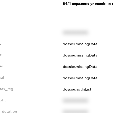
84.11
державне управління 
XXXXXXXXXX
t
dossier.missingData
t
dossier.missingData
er
dossier.missingData
nul
dossier.missingData
_tax_reg
dossier.notInList
ofit
XXXXXXXXXX
t_dotation
XXXXXXXXXX