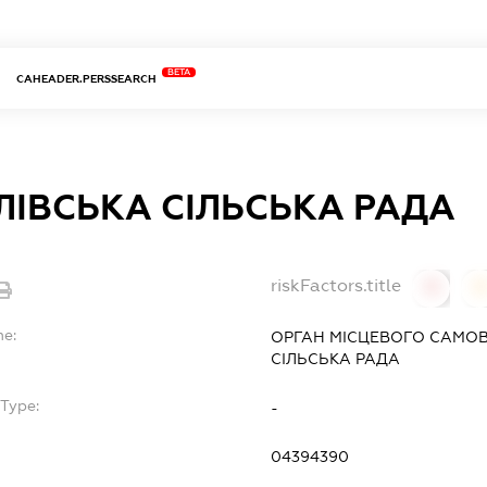
BETA
CAHEADER.PERSSEARCH
ІВСЬКА СІЛЬСЬКА РАДА
riskFactors.title
0
0
me:
ОРГАН МІСЦЕВОГО САМО
СІЛЬСЬКА РАДА
Type:
-
04394390