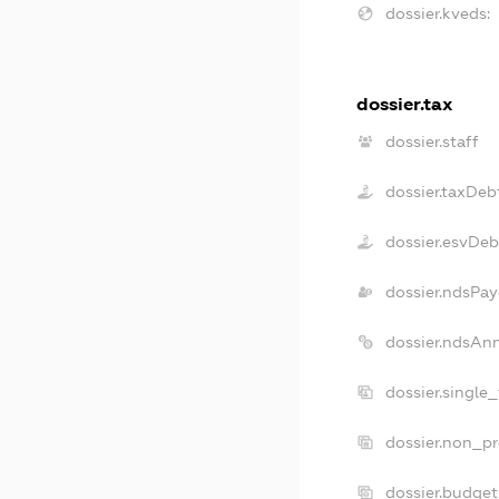
dossier.kveds:
dossier.tax
dossier.staff
dossier.taxDeb
dossier.esvDeb
dossier.ndsPay
dossier.ndsAn
dossier.single
dossier.non_pr
dossier.budge