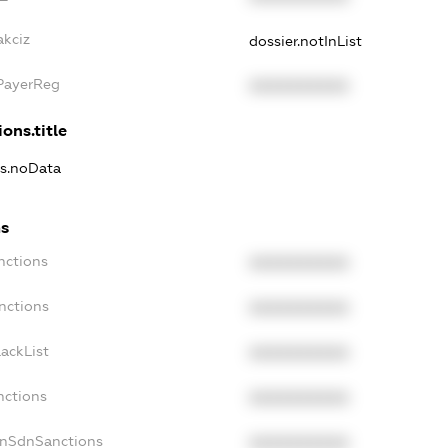
akciz
dossier.notInList
xPayerReg
XXXXXXXXXX
ons.title
ns.noData
ns
nctions
XXXXXXXXXX
nctions
XXXXXXXXXX
ackList
XXXXXXXXXX
nctions
XXXXXXXXXX
onSdnSanctions
XXXXXXXXXX