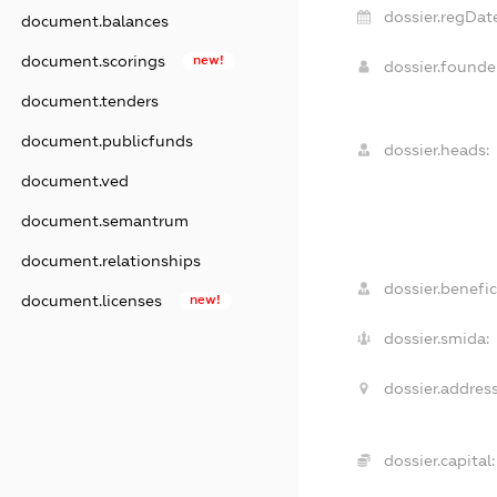
dossier.regDat
document.balances
document.scorings
new!
dossier.found
document.tenders
document.publicfunds
dossier.heads:
document.ved
document.semantrum
document.relationships
dossier.benefic
document.licenses
new!
dossier.smida:
dossier.address
dossier.capital: