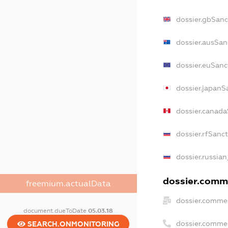
dossier.gbSanc
dossier.ausSan
dossier.euSanc
dossier.japanS
dossier.canad
dossier.rfSanc
dossier.russian
dossier.comme
freemium.actualData
dossier.commer
document.dueToDate
05.03.18
dossier.comme
SEARCH.ONMONITORING