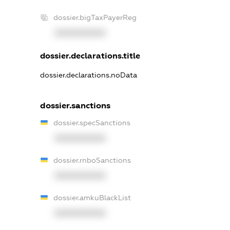
dossier.bigTaxPayerReg
XXXXXXXXXX
dossier.declarations.title
dossier.declarations.noData
dossier.sanctions
dossier.specSanctions
XXXXXXXXXX
dossier.rnboSanctions
XXXXXXXXXX
dossier.amkuBlackList
XXXXXXXXXX