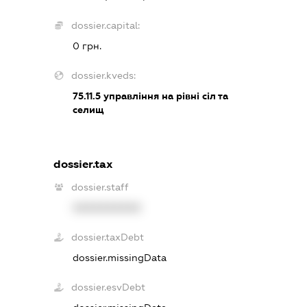
dossier.capital:
0 грн.
dossier.kveds:
75.11.5
управління на рівні сіл та
селищ
dossier.tax
dossier.staff
XXXXXXXXXX
dossier.taxDebt
dossier.missingData
dossier.esvDebt