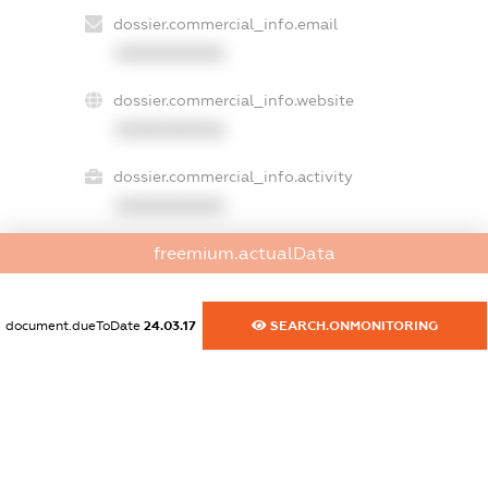
dossier.commercial_info.email
XXXXXXXXXX
dossier.commercial_info.website
XXXXXXXXXX
dossier.commercial_info.activity
XXXXXXXXXX
freemium.actualData
freemium.exampleText_1
freemium.exampleText_2
document.dueToDate
24.03.17
SEARCH.ONMONITORING
freemium.anonymousPerSearch2
FREEMIUM.DETAILS
FREEMIUM.REGISTER