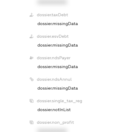
XXXXXXXXXX
dossier.taxDebt
dossier.missingData
dossier.esvDebt
dossier.missingData
dossier.ndsPayer
dossier.missingData
dossier.ndsAnnul
dossier.missingData
dossier.single_tax_reg
dossier.notInList
dossier.non_profit
XXXXXXXXXX