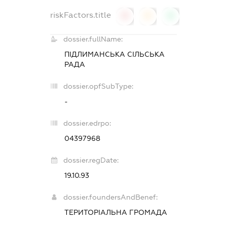
riskFactors.title
0
0
0
dossier.fullName:
ПІДЛИМАНСЬКА СІЛЬСЬКА
РАДА
dossier.opfSubType:
-
dossier.edrpo:
04397968
dossier.regDate:
19.10.93
dossier.foundersAndBenef:
ТЕРИТОРІАЛЬНА ГРОМАДА