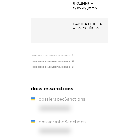
ЛЮДМИЛА
отримана за
ЕДУАРДІВНА
основним місце
роботи
САВІНА ОЛЕНА
Заробітна плата
АНАТОЛІЇВНА
отримана за
основним місце
роботи
dossier.declarations.license_1
dossier.declarations.license_2
dossier.declarations.license_3
dossier.sanctions
dossier.specSanctions
XXXXXXXXXX
dossier.rnboSanctions
XXXXXXXXXX