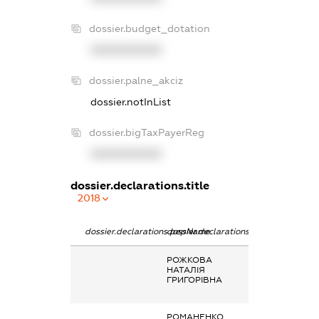
dossier.budget_dotation
XXXXXXXXXX
dossier.palne_akciz
dossier.notInList
dossier.bigTaxPayerReg
XXXXXXXXXX
dossier.declarations.title
2018
dossier.declarations.pepName
dossier.declarations.personName
dossier.declarat
РОЖКОВА
Заробітна плата
НАТАЛІЯ
отримана за
ГРИГОРІВНА
основним місце
роботи
РОМАНЕНКО
Заробітна плата