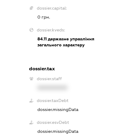
dossier.capital:
0 грн.
dossier.kveds:
84.11
державне управління
загального характеру
dossier.tax
dossier.staff
XXXXXXXXXX
dossier.taxDebt
dossier.missingData
dossier.esvDebt
dossier.missingData