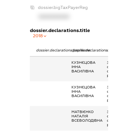
dossier.bigTaxPayerReg
XXXXXXXXXX
dossier.declarations.title
2018
dossier.declarations.pepName
dossier.declarations.personName
dossier.declarati
КУЗНЄЦОВА
Заробітна плата
ІННА
отримана за
ВАСИЛІВНА
основним місцем
роботи
КУЗНЄЦОВА
Заробітна плата
ІННА
отримана за
ВАСИЛІВНА
основним місцем
роботи
МАТВІЄНКО
Заробітна плата
НАТАЛІЯ
отримана за
ВСЕВОЛОДІВНА
основним місцем
роботи