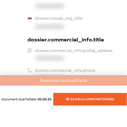
XXXXXXXXXX
dossier.russian_reg_title
XXXXXXXXXX
dossier.commercial_info.title
dossier.commercial_info.postal_address
XXXXXXXXXX
dossier.commercial_info.phone
XXXXXXXXXX
freemium.actualData
dossier.commercial_info.fax
XXXXXXXXXX
document.dueToDate
05.05.25
SEARCH.ONMONITORING
dossier.commercial_info.email
XXXXXXXXXX