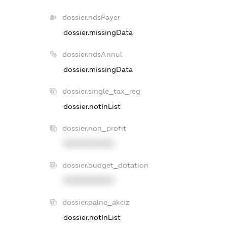
dossier.ndsPayer
dossier.missingData
dossier.ndsAnnul
dossier.missingData
dossier.single_tax_reg
dossier.notInList
dossier.non_profit
XXXXXXXXXX
dossier.budget_dotation
XXXXXXXXXX
dossier.palne_akciz
dossier.notInList