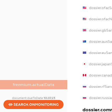
dossier.ofac
dossier.ofac
dossier.gbSa
dossier.ausS
dossier.euSa
dossier.japa
dossier.cana
freemium.actualData
dossier.rfSan
dossier.russi
document.dueToDate
10.07.23
SEARCH.ONMONITORING
dossier.comm