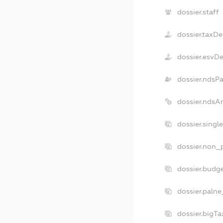
dossier.staff
dossier.taxDe
dossier.esvD
dossier.ndsP
dossier.ndsA
dossier.singl
dossier.non_p
dossier.budg
dossier.palne
dossier.bigT