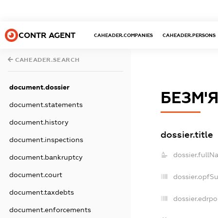
CONTR AGENT
CAHEADER.COMPANIES
CAHEADER.PERSONS
CAHEADER.SEARCH
document.dossier
БЕЗМ'
document.statements
document.history
dossier.title
document.inspections
dossier.fullN
document.bankruptcy
document.court
dossier.opfS
document.taxdebts
dossier.edrpo
document.enforcements