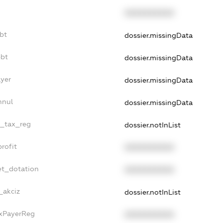
XXXXXXXXXX
bt
dossier.missingData
ebt
dossier.missingData
ayer
dossier.missingData
nnul
dossier.missingData
e_tax_reg
dossier.notInList
rofit
XXXXXXXXXX
et_dotation
XXXXXXXXXX
_akciz
dossier.notInList
axPayerReg
XXXXXXXXXX