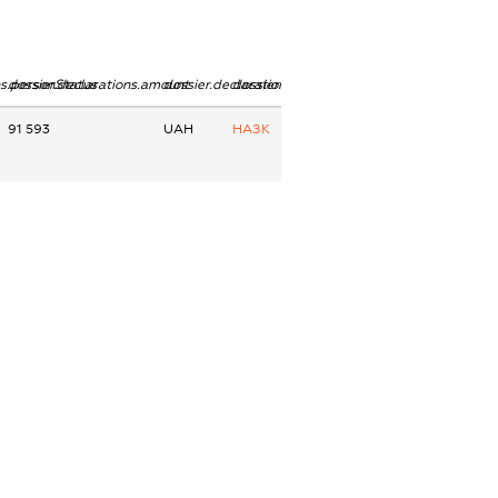
ns.personStatus
dossier.declarations.amount
dossier.declarations.currency
dossier.declarations.source
91 593
UAH
НАЗК