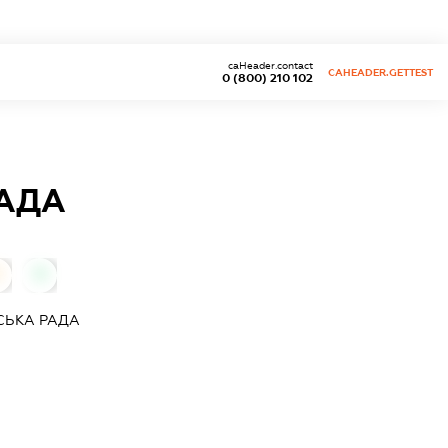
caHeader.contact
CAHEADER.GETTEST
0 (800) 210 102
РАДА
0
0
СЬКА РАДА