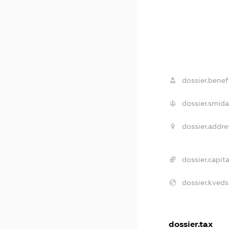
dossier.benefi
dossier.smida
dossier.addre
dossier.capita
dossier.kveds
dossier.tax