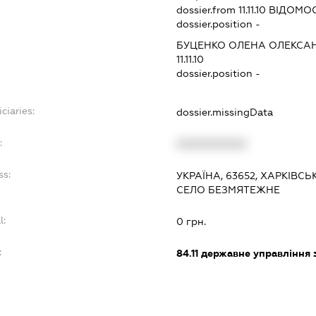
dossier.from 11.11.10
ВІДОМОС
dossier.position -
БУЦЕНКО ОЛЕНА ОЛЕКСА
11.11.10
dossier.position -
ciaries:
dossier.missingData
:
XXXXXXXXXX
ss:
УКРАЇНА, 63652, ХАРКІВСЬ
СЕЛО БЕЗМЯТЕЖНЕ
l:
0 грн.
:
84.11
державне управління 