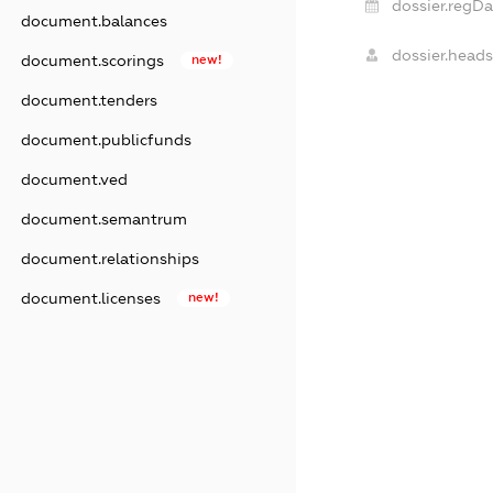
dossier.regDa
document.balances
dossier.heads
document.scorings
new!
document.tenders
document.publicfunds
document.ved
document.semantrum
document.relationships
document.licenses
new!