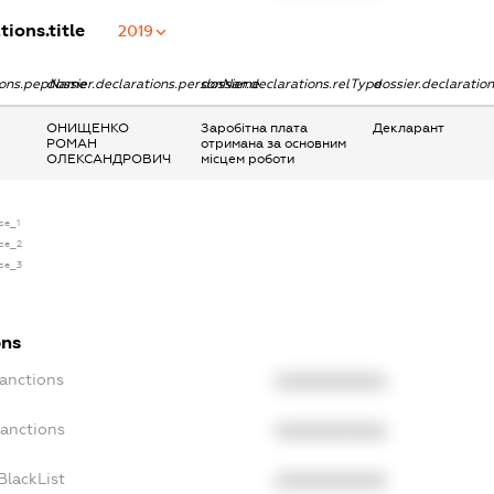
tions.title
2019
tions.pepName
dossier.declarations.personName
dossier.declarations.relType
dossier.declaratio
ОНИЩЕНКО
Заробітна плата
Декларант
РОМАН
отримана за основним
ОЛЕКСАНДРОВИЧ
місцем роботи
nse_1
nse_2
nse_3
ons
Sanctions
XXXXXXXXXX
Sanctions
XXXXXXXXXX
BlackList
XXXXXXXXXX