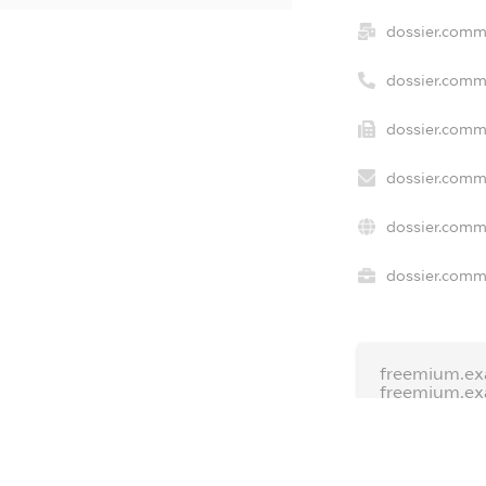
dossier.comm
dossier.comm
dossier.comme
dossier.comm
dossier.comm
dossier.comme
freemium.ex
freemium.e
freemium.a
FREEMIUM.