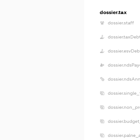
dossier.tax
dossier.staff
dossier.taxDeb
dossier.esvDeb
dossier.ndsPay
dossier.ndsAn
dossier.single
dossier.non_pr
dossier.budge
dossier.palne_