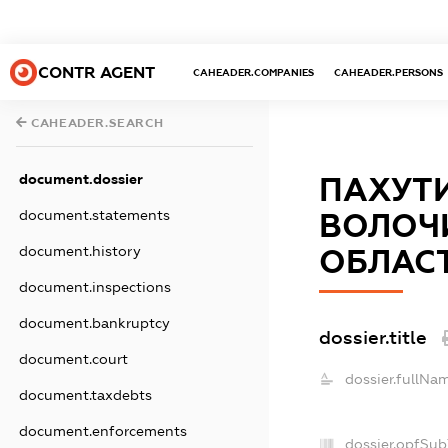
CONTR AGENT
CAHEADER.COMPANIES
CAHEADER.PERSONS
CAHEADER.SEARCH
document.dossier
ПАХУТИ
document.statements
ВОЛОЧ
document.history
ОБЛАСТ
document.inspections
document.bankruptcy
dossier.title
document.court
dossier.fullNa
document.taxdebts
document.enforcements
dossier.opfSub