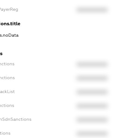
PayerReg
XXXXXXXXXX
ons.title
ns.noData
s
nctions
XXXXXXXXXX
nctions
XXXXXXXXXX
ackList
XXXXXXXXXX
nctions
XXXXXXXXXX
onSdnSanctions
XXXXXXXXXX
tions
XXXXXXXXXX