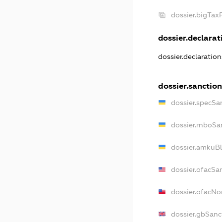
dossier.bigTax
dossier.declarati
dossier.declaratio
dossier.sanction
dossier.specSa
dossier.rnboSa
dossier.amkuBl
dossier.ofacSa
dossier.ofacN
dossier.gbSanc