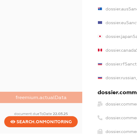
dossier.ausSan
dossier.euSanc
dossier.japanS
dossier.canada
dossier.rfSanc
dossier.russian
dossier.comme
freemium.actualData
dossier.commer
document.dueToDate
22.03.25
dossier.commer
SEARCH.ONMONITORING
dossier.commer