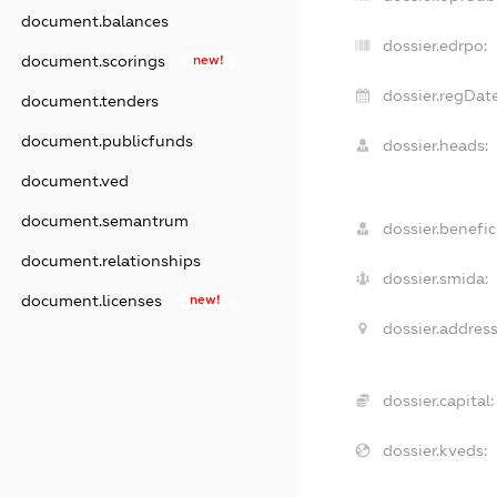
document.balances
dossier.edrpo:
document.scorings
new!
dossier.regDate
document.tenders
document.publicfunds
dossier.heads:
document.ved
document.semantrum
dossier.benefici
document.relationships
dossier.smida:
document.licenses
new!
dossier.address
dossier.capital:
dossier.kveds: