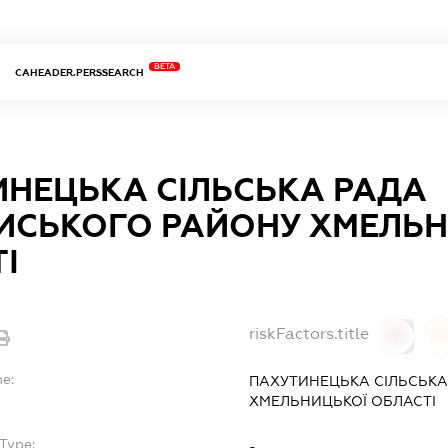
BETA
CAHEADER.PERSSEARCH
НЕЦЬКА СІЛЬСЬКА РАДА
ИСЬКОГО РАЙОНУ ХМЕЛЬН
І
riskFactors.title
0
0
me:
ПАХУТИНЕЦЬКА СІЛЬСЬК
ХМЕЛЬНИЦЬКОЇ ОБЛАСТІ
Type:
-