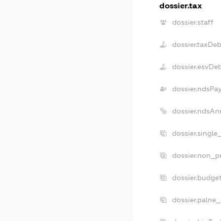
dossier.tax
dossier.staff
dossier.taxDeb
dossier.esvDe
dossier.ndsPa
dossier.ndsAn
dossier.single
dossier.non_pr
dossier.budge
dossier.palne_