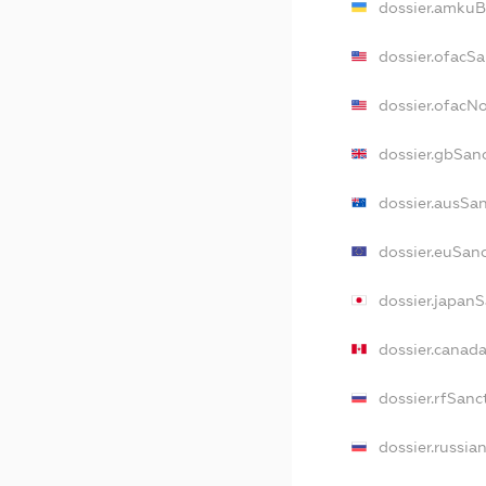
dossier.amkuB
dossier.ofacS
dossier.ofacN
dossier.gbSan
dossier.ausSa
dossier.euSan
dossier.japan
dossier.canad
dossier.rfSanc
dossier.russia