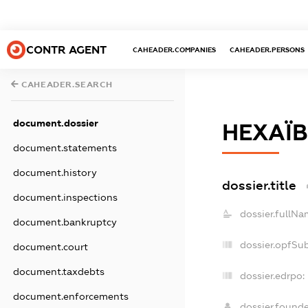
CONTR AGENT
CAHEADER.COMPANIES
CAHEADER.PERSONS
CAHEADER.SEARCH
document.dossier
НЕХАЇВ
document.statements
document.history
dossier.title
document.inspections
dossier.fullNa
document.bankruptcy
dossier.opfSu
document.court
document.taxdebts
dossier.edrpo:
document.enforcements
dossier.found