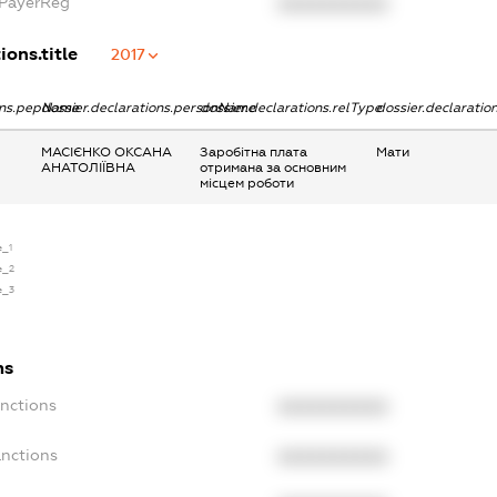
xPayerReg
XXXXXXXXXX
ions.title
2017
ions.pepName
dossier.declarations.personName
dossier.declarations.relType
dossier.declaratio
МАСІЄНКО ОКСАНА
Заробітна плата
Мати
АНАТОЛІЇВНА
отримана за основним
місцем роботи
e_1
e_2
e_3
ns
anctions
XXXXXXXXXX
anctions
XXXXXXXXXX