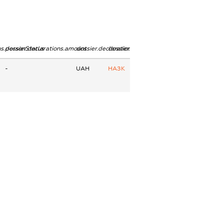
ns.personStatus
dossier.declarations.amount
dossier.declarations.currency
dossier.declarations.source
-
UAH
НАЗК