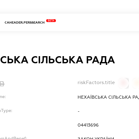
BETA
CAHEADER.PERSSEARCH
СЬКА СІЛЬСЬКА РАДА
riskFactors.title
0
0
me:
НЕХАЇВСЬКА СІЛЬСЬКА Р
bType:
-
04413696
ersAndBenef:
ЗАКОН УКРАЇНИ