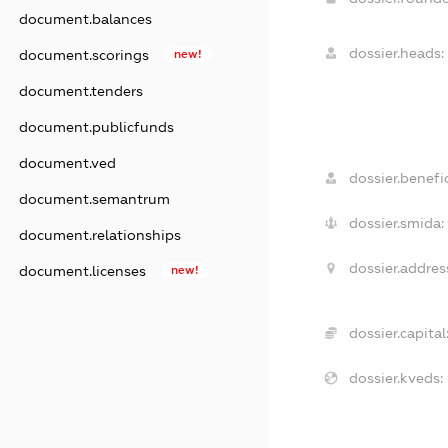
document.balances
dossier.heads:
document.scorings
new!
document.tenders
document.publicfunds
document.ved
dossier.benefic
document.semantrum
dossier.smida:
document.relationships
dossier.addres
document.licenses
new!
dossier.capital
dossier.kveds: