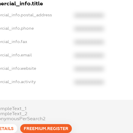
rcial_info.title
rcial_info.postal_address
XXXXXXXXXX
rcial_info.phone
XXXXXXXXXX
cial_info.fax
XXXXXXXXXX
rcial_info.email
XXXXXXXXXX
rcial_info.website
XXXXXXXXXX
cial_info.activity
XXXXXXXXXX
ampleText_1
ampleText_2
onymousPerSearch2
ETAILS
FREEMIUM.REGISTER