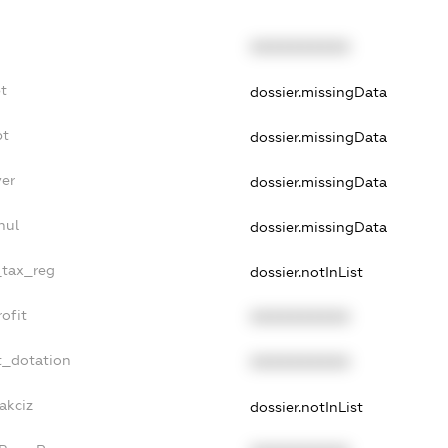
XXXXXXXXXX
t
dossier.missingData
bt
dossier.missingData
yer
dossier.missingData
nul
dossier.missingData
_tax_reg
dossier.notInList
ofit
XXXXXXXXXX
t_dotation
XXXXXXXXXX
akciz
dossier.notInList