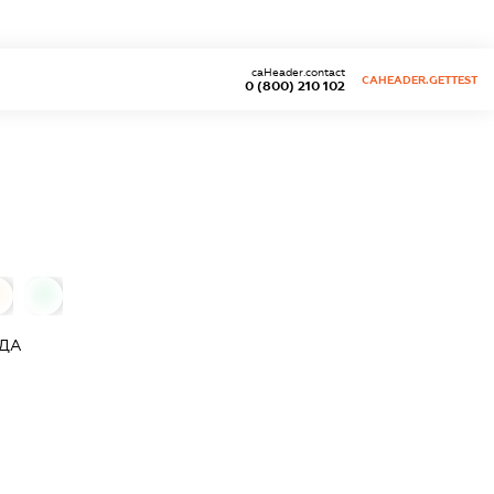
caHeader.contact
CAHEADER.GETTEST
0 (800) 210 102
0
АДА