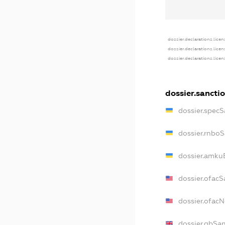
dossier.declarations.licen
dossier.declarations.lice
dossier.declarations.lice
dossier.sancti
dossier.specS
dossier.rnbo
dossier.amku
dossier.ofacS
dossier.ofac
dossier.gbSa