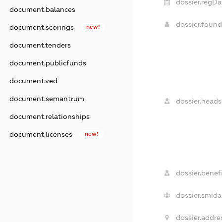
dossier.regDa
document.balances
dossier.foun
document.scorings
new!
document.tenders
document.publicfunds
document.ved
document.semantrum
dossier.heads
document.relationships
document.licenses
new!
dossier.benefi
dossier.smida
dossier.addre