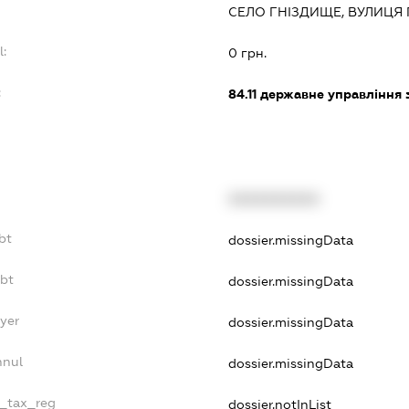
СЕЛО ГНІЗДИЩЕ, ВУЛИЦЯ 
l:
0 грн.
:
84.11
державне управління 
XXXXXXXXXX
bt
dossier.missingData
ebt
dossier.missingData
yer
dossier.missingData
nnul
dossier.missingData
e_tax_reg
dossier.notInList