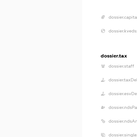
dossier.capita
dossier.kveds
dossier.tax
dossier.staff
dossier.taxDe
dossier.esvD
dossier.ndsPa
dossier.ndsA
dossier.singl