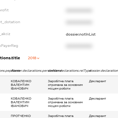
rofit
XXXXXXXXXX
et_dotation
XXXXXXXXXX
_akciz
dossier.notInList
axPayerReg
XXXXXXXXXX
tions.title
2018
tions.pepName
dossier.declarations.personName
dossier.declarations.relType
dossier.declaratio
КОВАЛЕНКО
Заробітна плата
Декларант
ВАЛЕНТИН
отримана за основним
ІВАНОВИЧ
місцем роботи
КОВАЛЕНКО
Заробітна плата
Декларант
ВАЛЕНТИН
отримана за основним
ІВАНОВИЧ
місцем роботи
ПРОТЧЕНКО
Заробітна плата
Декларант