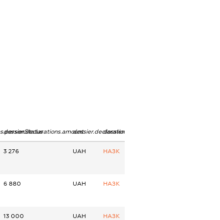
ns.personStatus
dossier.declarations.amount
dossier.declarations.currency
dossier.declarations.source
3 276
UAH
НАЗК
6 880
UAH
НАЗК
13 000
UAH
НАЗК