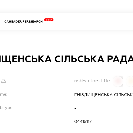
BETA
CAHEADER.PERSSEARCH
ИЩЕНСЬКА СІЛЬСЬКА РАД
riskFactors.title
0
ame:
ГНІЗДИЩЕНСЬКА СІЛЬСЬК
ubType:
-
:
04415117