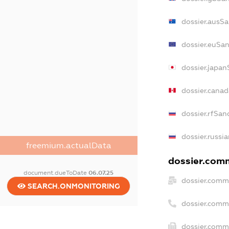
dossier.ausSa
dossier.euSan
dossier.japan
dossier.cana
dossier.rfSan
dossier.russi
freemium.actualData
dossier.comm
document.dueToDate
06.07.25
dossier.comm
SEARCH.ONMONITORING
dossier.comm
dossier.comme