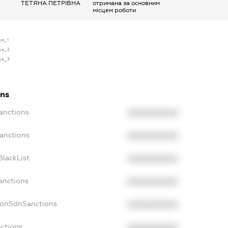
ТЕТЯНА ПЕТРІВНА
отримана за основним
місцем роботи
se_1
nse_2
nse_3
ons
anctions
XXXXXXXXXX
Sanctions
XXXXXXXXXX
BlackList
XXXXXXXXXX
anctions
XXXXXXXXXX
NonSdnSanctions
XXXXXXXXXX
nctions
XXXXXXXXXX