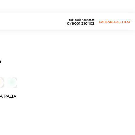
caHeader.contact
CAHEADER.GETTEST
0 (800) 210 102
А
0
0
А РАДА