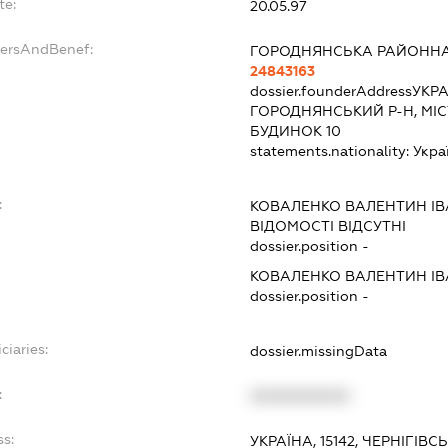
te:
20.05.97
dersAndBenef:
ГОРОДНЯНСЬКА РАЙОННА 
24843163
dossier.founderAddress
УКРА
ГОРОДНЯНСЬКИЙ Р-Н, МІС
БУДИНОК 10
statements.nationality:
Укра
:
КОВАЛЕНКО ВАЛЕНТИН І
ВІДОМОСТІ ВІДСУТНІ
dossier.position -
КОВАЛЕНКО ВАЛЕНТИН І
dossier.position -
ciaries:
dossier.missingData
:
XXXXXXXXXX
ss:
УКРАЇНА, 15142, ЧЕРНІГІВ