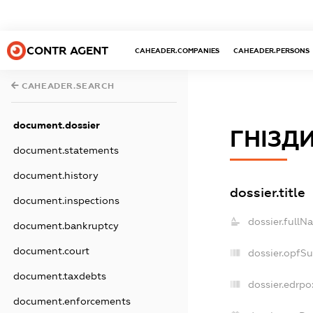
CONTR AGENT
CAHEADER.COMPANIES
CAHEADER.PERSONS
CAHEADER.SEARCH
document.dossier
ГНІЗД
document.statements
document.history
dossier.title
document.inspections
dossier.fullN
document.bankruptcy
document.court
dossier.opfS
document.taxdebts
dossier.edrpo
document.enforcements