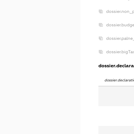
dossier.non_p
dossier.budg
dossier.palne
dossier.bigT
dossier.declara
dossier.declara