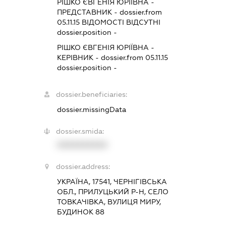
РІШКО ЄВГЕНІЯ ЮРІЇВНА
-
ПРЕДСТАВНИК
- dossier.from
05.11.15
ВІДОМОСТІ ВІДСУТНІ
dossier.position -
РІШКО ЄВГЕНІЯ ЮРІЇВНА
-
КЕРІВНИК
- dossier.from 05.11.15
dossier.position -
dossier.beneficiaries:
dossier.missingData
dossier.smida:
XXXXXXXXXX
dossier.address:
УКРАЇНА, 17541, ЧЕРНІГІВСЬКА
ОБЛ., ПРИЛУЦЬКИЙ Р-Н, СЕЛО
ТОВКАЧІВКА, ВУЛИЦЯ МИРУ,
БУДИНОК 88