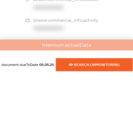
XXXXXXXXXX
dossier.commercial_info.activity
XXXXXXXXXX
freemium.actualData
freemium.exampleText_1
freemium.exampleText_2
freemium.anonymousPerSearch2
document.dueToDate
05.05.25
SEARCH.ONMONITORING
FREEMIUM.DETAILS
FREEMIUM.REGISTER