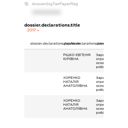
dossier.bigTaxPayerReg
XXXXXXXXXX
dossier.declarations.title
2017
dossier.declarations.pepName
dossier.declarations.personName
dossier.declaration
РІШКО ЄВГЕНІЯ
Заробітна плата
ЮРІЇВНА
отримана за
основним місцем
роботи
ХОРЕНКО
Заробітна плата
НАТАЛІЯ
отримана за
АНАТОЛІЇВНА
основним місцем
роботи
ХОРЕНКО
Заробітна плата
НАТАЛІЯ
отримана за
АНАТОЛІЇВНА
основним місцем
роботи