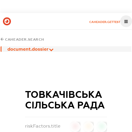
CAHEADER.GETTEST
CAHEADER.SEARCH
document.dossier
ТОВКАЧІВСЬКА
СІЛЬСЬКА РАДА
riskFactors.title
0
0
0