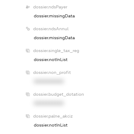
dossier.ndsPayer
dossier.missingData
dossier.ndsAnnul
dossier.missingData
dossier.single_tax_reg
dossier.notInList
dossier.non_profit
XXXXXXXXXX
dossier.budget_dotation
XXXXXXXXXX
dossier.palne_akciz
dossier.notInList