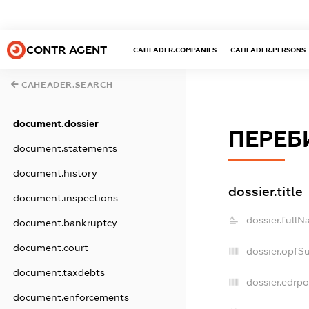
CONTR AGENT
CAHEADER.COMPANIES
CAHEADER.PERSONS
CAHEADER.SEARCH
document.dossier
ПЕРЕБ
document.statements
document.history
dossier.title
document.inspections
dossier.fullN
document.bankruptcy
document.court
dossier.opfS
document.taxdebts
dossier.edrpo
document.enforcements