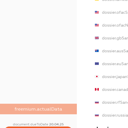
dossier.ofac
dossier.ofa
dossier.gbSa
dossier.ausS
dossier.euSa
dossier.japa
dossier.cana
dossier.rfSan
freemium.actualData
dossier.russi
document.dueToDate
20.04.25