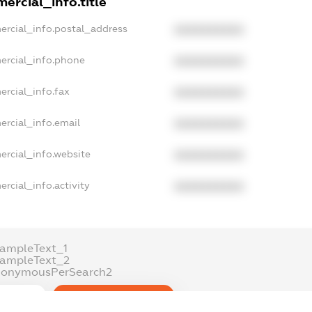
ercial_info.title
ercial_info.postal_address
XXXXXXXXXX
ercial_info.phone
XXXXXXXXXX
ercial_info.fax
XXXXXXXXXX
ercial_info.email
XXXXXXXXXX
ercial_info.website
XXXXXXXXXX
rcial_info.activity
XXXXXXXXXX
ampleText_1
xampleText_2
nonymousPerSearch2
DETAILS
FREEMIUM.REGISTER