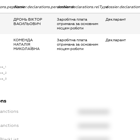
tions.pepName
dossier.declarations.personName
dossier.declarations.relType
dossier.declaratio
ДРОНЬ ВІКТОР
Заробітна плата
Декларант
ВАСИЛЬОВИЧ
отримана за основним
місцем роботи
КОМЕНДА
Заробітна плата
Декларант
НАТАЛІЯ
отримана за основним
МИКОЛАЇВНА
місцем роботи
nse_1
nse_2
nse_3
ons
Sanctions
XXXXXXXXXX
Sanctions
XXXXXXXXXX
BlackList