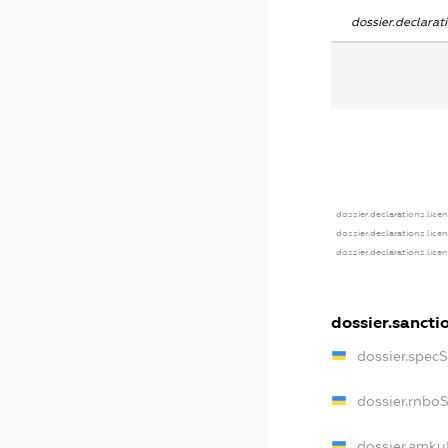
dossier.declara
dossier.declarations.lice
dossier.declarations.lice
dossier.declarations.lice
dossier.sancti
dossier.spec
dossier.rnbo
dossier.amku