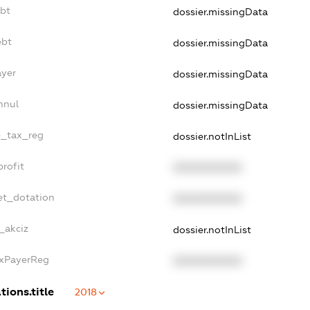
ebt
dossier.missingData
ebt
dossier.missingData
ayer
dossier.missingData
nnul
dossier.missingData
e_tax_reg
dossier.notInList
rofit
XXXXXXXXXX
et_dotation
XXXXXXXXXX
_akciz
dossier.notInList
axPayerReg
XXXXXXXXXX
tions.title
2018