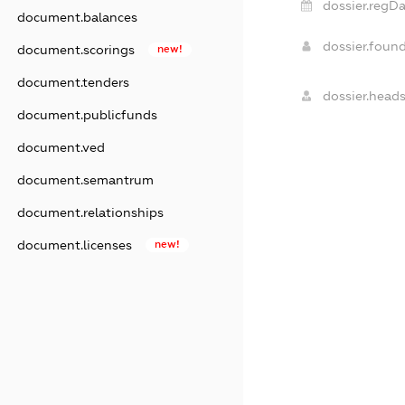
dossier.regDa
document.balances
dossier.foun
document.scorings
new!
document.tenders
dossier.heads
document.publicfunds
document.ved
document.semantrum
document.relationships
document.licenses
new!