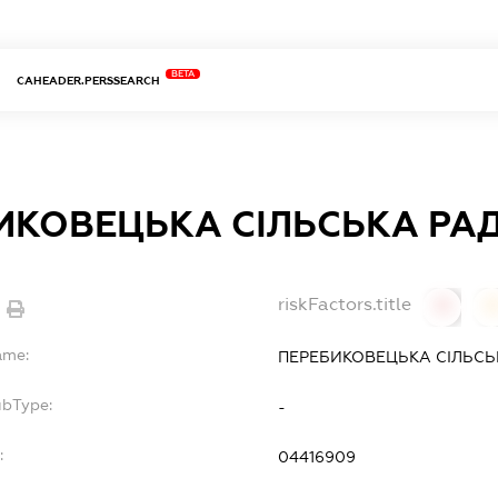
BETA
CAHEADER.PERSSEARCH
ИКОВЕЦЬКА СІЛЬСЬКА РА
riskFactors.title
0
ame:
ПЕРЕБИКОВЕЦЬКА СІЛЬСЬ
ubType:
-
:
04416909