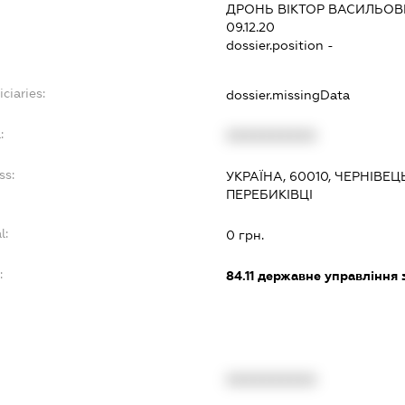
ДРОНЬ ВІКТОР ВАСИЛЬО
09.12.20
dossier.position -
ciaries:
dossier.missingData
:
XXXXXXXXXX
ss:
УКРАЇНА, 60010, ЧЕРНІВЕ
ПЕРЕБИКІВЦІ
l:
0 грн.
:
84.11
державне управління 
XXXXXXXXXX