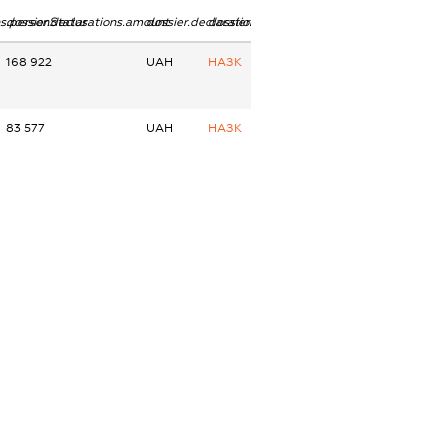
ns.personStatus
dossier.declarations.amount
dossier.declarations.currency
dossier.declarations.source
168 922
UAH
НАЗК
83 577
UAH
НАЗК