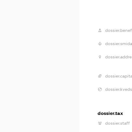
dossier.benefi
dossier.smida
dossier.addre
dossier.capita
dossier.kveds
dossier.tax
dossier.staff