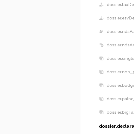
dossier.taxD
dossier.esvD
dossier.ndsP
dossier.ndsA
dossier.singl
dossier.non_p
dossier.budg
dossier.palne
dossier.bigT
dossier.declara