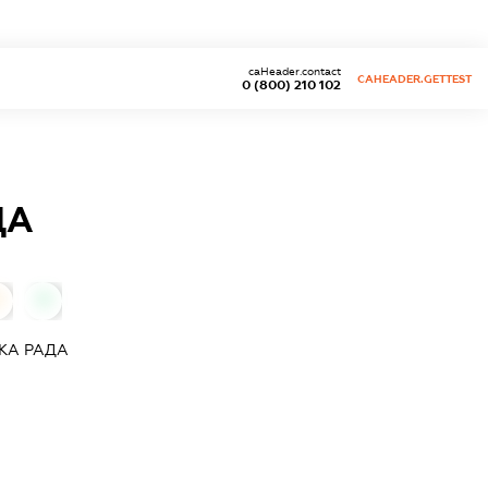
caHeader.contact
CAHEADER.GETTEST
0 (800) 210 102
ДА
0
0
КА РАДА