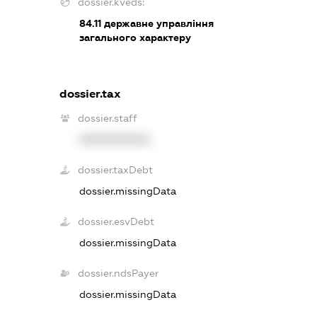
dossier.kveds:
84.11
державне управління
загального характеру
dossier.tax
dossier.staff
XXXXXXXXXX
dossier.taxDebt
dossier.missingData
dossier.esvDebt
dossier.missingData
dossier.ndsPayer
dossier.missingData