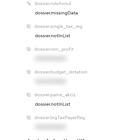
dossier.ndsAnnul
dossier.missingData
dossier.single_tax_reg
dossier.notInList
dossier.non_profit
XXXXXXXXXX
dossier.budget_dotation
XXXXXXXXXX
dossier.palne_akciz
dossier.notInList
dossier.bigTaxPayerReg
XXXXXXXXXX