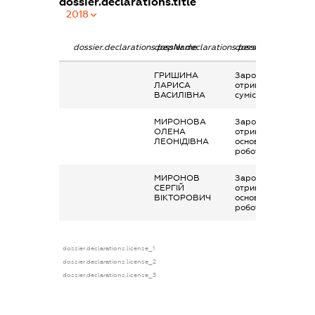
dossier.declarations.title
2018
dossier.declarations.pepName
dossier.declarations.personName
dossier.declaration
ГРИШИНА
Заробітна плата
ЛАРИСА
отримана за
ВАСИЛІВНА
сумісництвом
МИРОНОВА
Заробітна плата
ОЛЕНА
отримана за
ЛЕОНІДІВНА
основним місцем
роботи
МИРОНОВ
Заробітна плата
СЕРГІЙ
отримана за
ВІКТОРОВИЧ
основним місцем
роботи
dossier.declarations.license_1
dossier.declarations.license_2
dossier.declarations.license_3