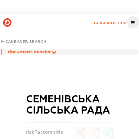
CAHEADER.GETTEST
CAHEADER.SEARCH
document.dossier
СЕМЕНІВСЬКА
СІЛЬСЬКА РАДА
riskFactors.title
0
0
0