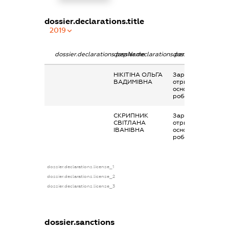
dossier.declarations.title
2019
dossier.declarations.pepName
dossier.declarations.personName
dossier.declaratio
НІКІТІНА ОЛЬГА
Заробітна плата
ВАДИМІВНА
отримана за
основним місцем
роботи
СКРИПНИК
Заробітна плата
СВІТЛАНА
отримана за
ІВАНІВНА
основним місцем
роботи
dossier.declarations.license_1
dossier.declarations.license_2
dossier.declarations.license_3
dossier.sanctions