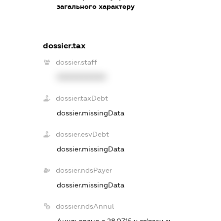
загального характеру
dossier.tax
dossier.staff
XXXXXXXXXX
dossier.taxDebt
dossier.missingData
dossier.esvDebt
dossier.missingData
dossier.ndsPayer
dossier.missingData
dossier.ndsAnnul