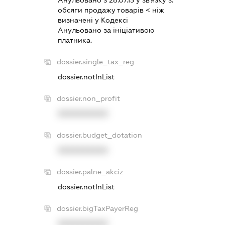
Анульовано з 28.07.15 у зв'язку з:
обсяги продажу товарiв < нiж
визначенi у Кодексi
Анульовано за iнiцiативою
платника.
dossier.single_tax_reg
dossier.notInList
dossier.non_profit
XXXXXXXXXX
dossier.budget_dotation
XXXXXXXXXX
dossier.palne_akciz
dossier.notInList
dossier.bigTaxPayerReg
XXXXXXXXXX