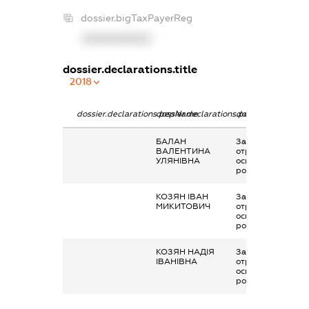
dossier.bigTaxPayerReg
XXXXXXXXXX
dossier.declarations.title
2018
dossier.declarations.pepName
dossier.declarations.personName
dossier.declaratio
БАЛАН
Заробітна плата
ВАЛЕНТИНА
отримана за
УЛЯНІВНА
основним місцем
роботи
КОЗЯН ІВАН
Заробітна плата
МИКИТОВИЧ
отримана за
основним місцем
роботи
КОЗЯН НАДІЯ
Заробітна плата
ІВАНІВНА
отримана за
основним місцем
роботи