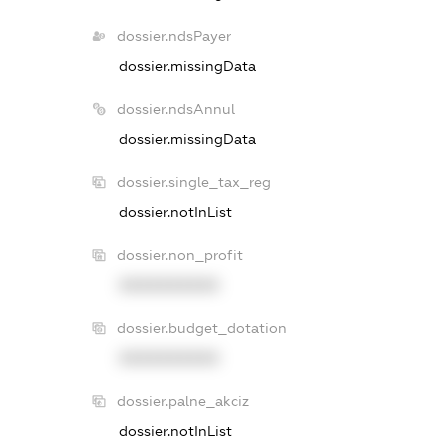
dossier.ndsPayer
dossier.missingData
dossier.ndsAnnul
dossier.missingData
dossier.single_tax_reg
dossier.notInList
dossier.non_profit
XXXXXXXXXX
dossier.budget_dotation
XXXXXXXXXX
dossier.palne_akciz
dossier.notInList