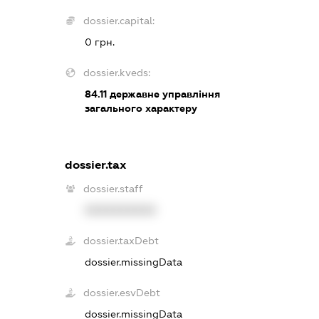
dossier.capital:
0 грн.
dossier.kveds:
84.11
державне управління
загального характеру
dossier.tax
dossier.staff
XXXXXXXXXX
dossier.taxDebt
dossier.missingData
dossier.esvDebt
dossier.missingData