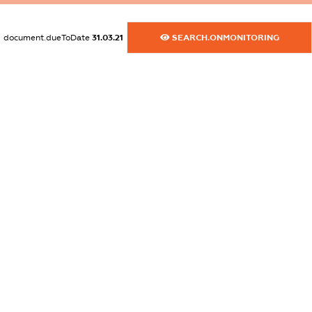
dossier.commercial_info.website
XXXXXXXXXX
document.dueToDate
31.03.21
SEARCH.ONMONITORING
dossier.commercial_info.activity
XXXXXXXXXX
freemium.exampleText_1
freemium.exampleText_2
freemium.anonymousPerSearch2
FREEMIUM.DETAILS
FREEMIUM.REGISTER