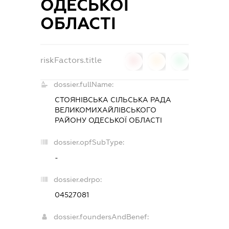
ОДЕСЬКОЇ
ОБЛАСТІ
riskFactors.title
0
0
0
dossier.fullName:
СТОЯНІВСЬКА СІЛЬСЬКА РАДА
ВЕЛИКОМИХАЙЛІВСЬКОГО
РАЙОНУ ОДЕСЬКОЇ ОБЛАСТІ
dossier.opfSubType:
-
dossier.edrpo:
04527081
dossier.foundersAndBenef: