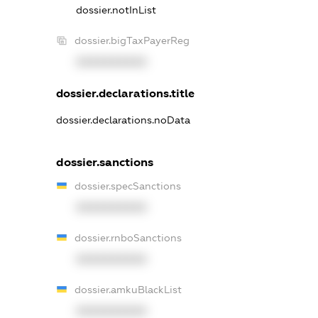
dossier.notInList
dossier.bigTaxPayerReg
XXXXXXXXXX
dossier.declarations.title
dossier.declarations.noData
dossier.sanctions
dossier.specSanctions
XXXXXXXXXX
dossier.rnboSanctions
XXXXXXXXXX
dossier.amkuBlackList
XXXXXXXXXX