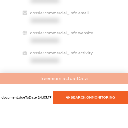
XXXXXXXXXX
dossier.commercial_info.email
XXXXXXXXXX
dossier.commercial_info.website
XXXXXXXXXX
dossier.commercial_info.activity
XXXXXXXXXX
freemium.actualData
freemium.exampleText_1
freemium.exampleText_2
freemium.anonymousPerSearch2
document.dueToDate
24.03.17
SEARCH.ONMONITORING
FREEMIUM.DETAILS
FREEMIUM.REGISTER