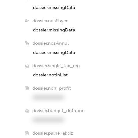
dossier.missingData
dossier.ndsPayer
dossier.missingData
dossier.ndsAnnul
dossier.missingData
dossier.single_tax_reg
dossier.notInList
dossier.non_profit
XXXXXXXXXX
dossier.budget_dotation
XXXXXXXXXX
dossier.palne_akciz