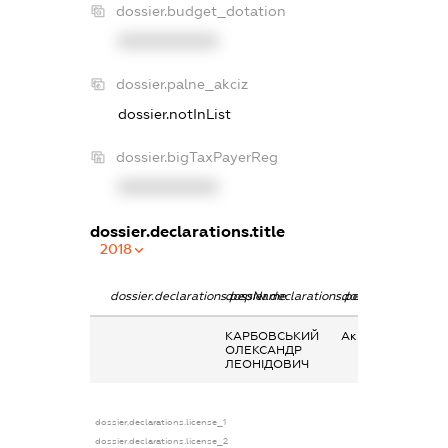
dossier.budget_dotation
XXXXXXXXXX
dossier.palne_akciz
dossier.notInList
dossier.bigTaxPayerReg
XXXXXXXXXX
dossier.declarations.title
2018
dossier.declarations.pepName
dossier.declarations.personName
dossier.declaratio
КАРБОВСЬКИЙ
Акції
ОЛЕКСАНДР
ЛЕОНІДОВИЧ
dossier.declarations.license_1
dossier.declarations.license_2