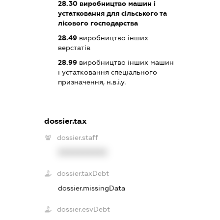
28.30
виробництво машин і
устатковання для сільського та
лісового господарства
28.49
виробництво інших
верстатів
28.99
виробництво інших машин
і устатковання спеціального
призначення, н.в.і.у.
dossier.tax
dossier.staff
XXXXXXXXXX
dossier.taxDebt
dossier.missingData
dossier.esvDebt