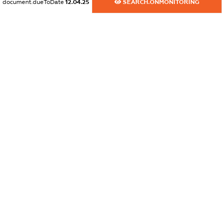
document.dueToDate
12.04.25
SEARCH.ONMONITORING
dossier.commercial_info.activity
XXXXXXXXXX
freemium.exampleText_1
freemium.exampleText_2
freemium.anonymousPerSearch2
FREEMIUM.DETAILS
FREEMIUM.REGISTER