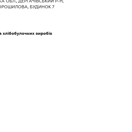
КА ОБЛ., ДЕРГАЧІВСЬКИЙ Р-Н,
ВОРОШИЛОВА, БУДИНОК 7
а хлібобулочних виробів