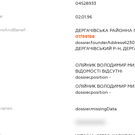
04528933
e:
02.01.96
ersAndBenef:
ДЕРГАЧІВСЬКА РАЙОННА 
01769168
dossier.founderAddress
6230
ДЕРГАЧІВСЬКИЙ Р-Н, ДЕРГ
ОЛІЙНИК ВОЛОДИМИР М
ВІДОМОСТІ ВІДСУТНІ
dossier.position -
ОЛІЙНИК ВОЛОДИМИР М
dossier.position -
iaries:
dossier.missingData
XXXXXXXXXX