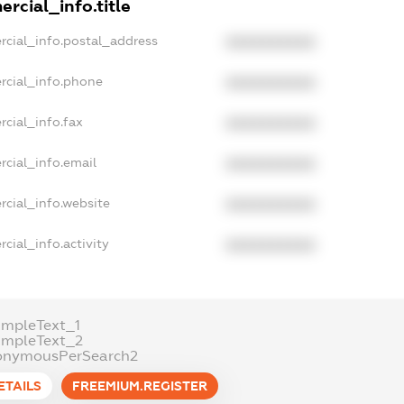
rcial_info.title
rcial_info.postal_address
XXXXXXXXXX
rcial_info.phone
XXXXXXXXXX
cial_info.fax
XXXXXXXXXX
rcial_info.email
XXXXXXXXXX
rcial_info.website
XXXXXXXXXX
cial_info.activity
XXXXXXXXXX
ampleText_1
ampleText_2
onymousPerSearch2
ETAILS
FREEMIUM.REGISTER