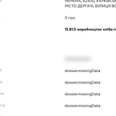
s:
УКРАЇНА, 62300, ХАРКІВСЬ
МІСТО ДЕРГАЧІ, ВУЛИЦЯ 
:
0 грн.
15.81.0
виробництво хліба т
XXXXXXXXXX
t
dossier.missingData
bt
dossier.missingData
yer
dossier.missingData
nul
dossier.missingData