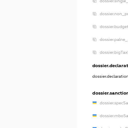
dossier.single
dossier.non_pr
dossier.budge
dossier.palne_
dossier.bigTa
dossier.declarat
dossier.declarati
dossier.sanctio
dossier.specS
dossier.rnboS