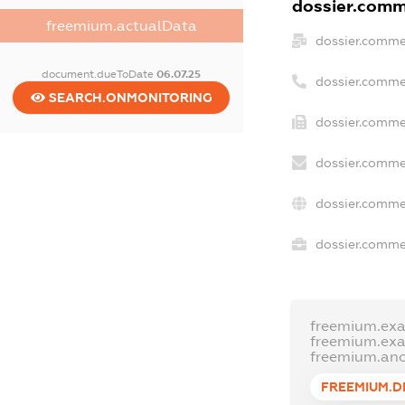
dossier.comme
freemium.actualData
dossier.comme
document.dueToDate
06.07.25
dossier.comme
SEARCH.ONMONITORING
dossier.commer
dossier.comme
dossier.comme
dossier.commer
freemium.ex
freemium.ex
freemium.an
FREEMIUM.D