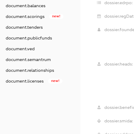
dossier.edrpo:
document.balances
dossier.regDat
document.scorings
new!
document.tenders
dossier.found
document.publicfunds
document.ved
document.semantrum
dossier.heads:
document.relationships
document.licenses
new!
dossier.benefic
dossier.smida: