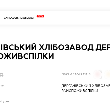
BETA
CAHEADER.PERSSEARCH
ІВСЬКИЙ ХЛІБОЗАВОД ДЕР
ОЖИВСПІЛКИ
riskFactors.title
0
0
me:
ДЕРГАЧІВСЬКИЙ ХЛІБОЗАВ
РАЙСПОЖИВСПІЛКИ
bType:
-