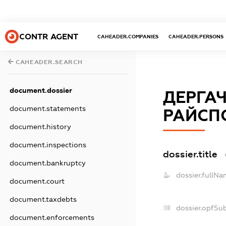
CONTR AGENT
CAHEADER.COMPANIES
CAHEADER.PERSONS
CAHEADER.SEARCH
document.dossier
ДЕРГАЧ
document.statements
РАЙСП
document.history
document.inspections
dossier.title
document.bankruptcy
dossier.fullNa
document.court
document.taxdebts
dossier.opfSu
document.enforcements