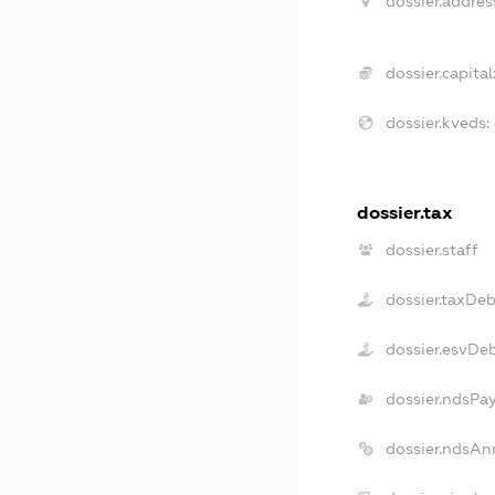
dossier.addres
dossier.capital
dossier.kveds:
dossier.tax
dossier.staff
dossier.taxDeb
dossier.esvDe
dossier.ndsPa
dossier.ndsAn