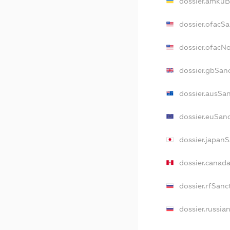
dossier.amkuB
dossier.ofacSa
dossier.ofacN
dossier.gbSan
dossier.ausSa
dossier.euSan
dossier.japan
dossier.canad
dossier.rfSanc
dossier.russia