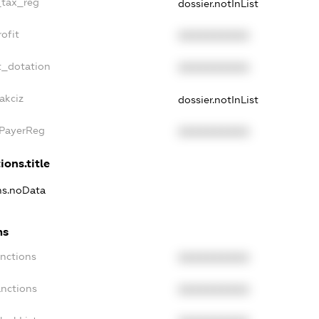
_tax_reg
dossier.notInList
ofit
XXXXXXXXXX
t_dotation
XXXXXXXXXX
akciz
dossier.notInList
xPayerReg
XXXXXXXXXX
ions.title
ons.noData
ns
anctions
XXXXXXXXXX
anctions
XXXXXXXXXX