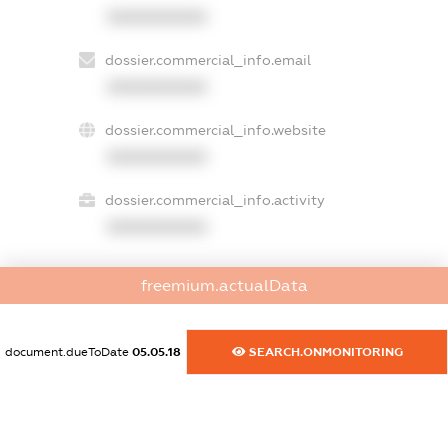
XXXXXXXXXX
dossier.commercial_info.email
XXXXXXXXXX
dossier.commercial_info.website
XXXXXXXXXX
dossier.commercial_info.activity
XXXXXXXXXX
freemium.actualData
freemium.exampleText_1
freemium.exampleText_2
freemium.anonymousPerSearch2
document.dueToDate
05.05.18
SEARCH.ONMONITORING
FREEMIUM.DETAILS
FREEMIUM.REGISTER