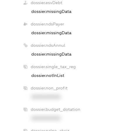
dossier.esvDebt
dossier.missingData
dossier.ndsPayer
dossier.missingData
dossier.ndsAnnul
dossier.missingData
dossier.single_tax_reg
dossier.notInList
dossier.non_profit
XXXXXXXXXX
dossier.budget_dotation
XXXXXXXXXX
dossier.palne_akciz