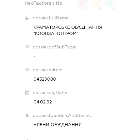
riskFactors.title
0
0
0
dossier.fullName:
КРАМАТОРСЬКЕ ОБ'ЄДНАННЯ
"КООПЗАГОТПРОМ"
dossier.opfSubType:
-
dossier.edrpo:
04529080
dossier.regDate:
04.02.92
dossier.foundersAndBenef:
ЧЛЕНИ ОБ'ЄДНАННЯ