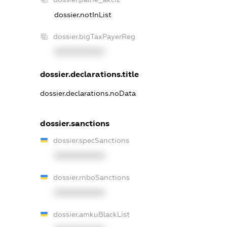
dossier.notInList
dossier.bigTaxPayerReg
XXXXXXXXXX
dossier.declarations.title
dossier.declarations.noData
dossier.sanctions
dossier.specSanctions
XXXXXXXXXX
dossier.rnboSanctions
XXXXXXXXXX
dossier.amkuBlackList