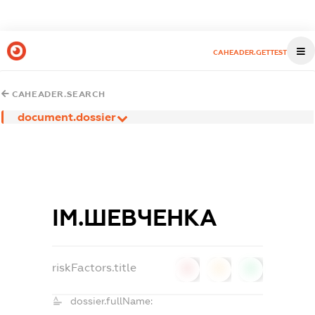
CAHEADER.GETTEST
CAHEADER.SEARCH
document.dossier
ІМ.ШЕВЧЕНКА
riskFactors.title
0
0
0
dossier.fullName: