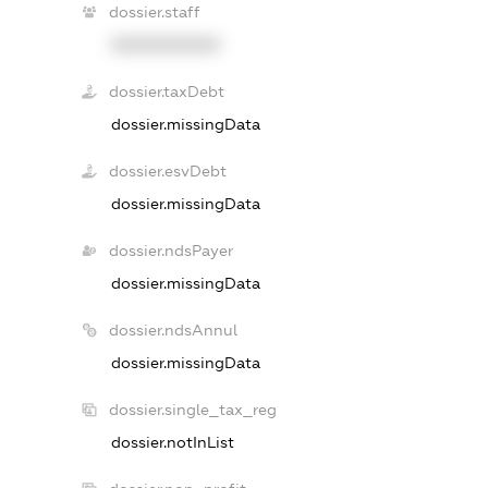
dossier.staff
XXXXXXXXXX
dossier.taxDebt
dossier.missingData
dossier.esvDebt
dossier.missingData
dossier.ndsPayer
dossier.missingData
dossier.ndsAnnul
dossier.missingData
dossier.single_tax_reg
dossier.notInList