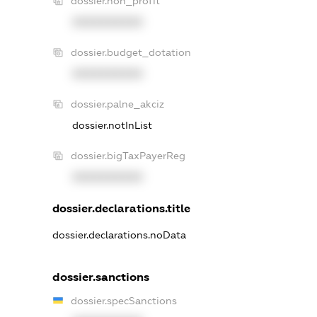
dossier.non_profit
XXXXXXXXXX
dossier.budget_dotation
XXXXXXXXXX
dossier.palne_akciz
dossier.notInList
dossier.bigTaxPayerReg
XXXXXXXXXX
dossier.declarations.title
dossier.declarations.noData
dossier.sanctions
dossier.specSanctions