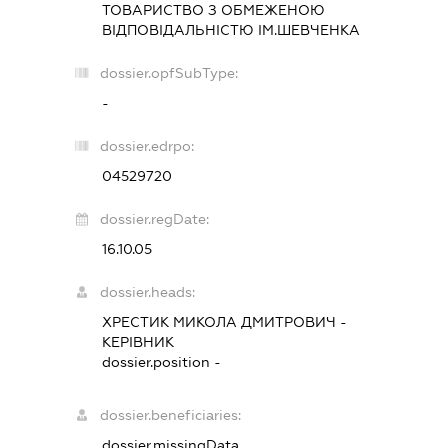
ТОВАРИСТВО З ОБМЕЖЕНОЮ
ВІДПОВІДАЛЬНІСТЮ ІМ.ШЕВЧЕНКА
dossier.opfSubType:
-
dossier.edrpo:
04529720
dossier.regDate:
16.10.05
dossier.heads:
ХРЕСТИК МИКОЛА ДМИТРОВИЧ
-
КЕРІВНИК
dossier.position -
dossier.beneficiaries:
dossier.missingData