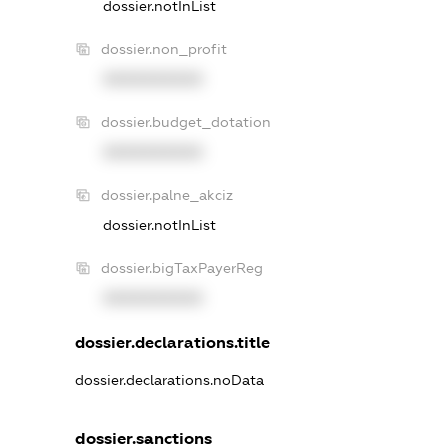
dossier.notInList
dossier.non_profit
XXXXXXXXXX
dossier.budget_dotation
XXXXXXXXXX
dossier.palne_akciz
dossier.notInList
dossier.bigTaxPayerReg
XXXXXXXXXX
dossier.declarations.title
dossier.declarations.noData
dossier.sanctions