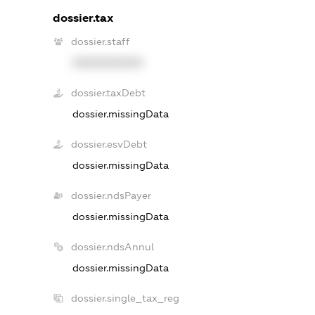
dossier.tax
dossier.staff
XXXXXXXXXX
dossier.taxDebt
dossier.missingData
dossier.esvDebt
dossier.missingData
dossier.ndsPayer
dossier.missingData
dossier.ndsAnnul
dossier.missingData
dossier.single_tax_reg