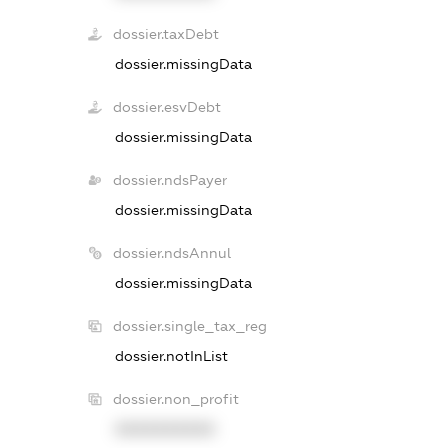
dossier.taxDebt
dossier.missingData
dossier.esvDebt
dossier.missingData
dossier.ndsPayer
dossier.missingData
dossier.ndsAnnul
dossier.missingData
dossier.single_tax_reg
dossier.notInList
dossier.non_profit
XXXXXXXXXX