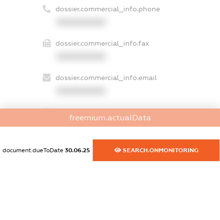
dossier.commercial_info.phone
XXXXXXXXXX
dossier.commercial_info.fax
XXXXXXXXXX
dossier.commercial_info.email
XXXXXXXXXX
dossier.commercial_info.website
freemium.actualData
XXXXXXXXXX
dossier.commercial_info.activity
document.dueToDate
30.06.25
SEARCH.ONMONITORING
XXXXXXXXXX
freemium.exampleText_1
freemium.exampleText_2
freemium.anonymousPerSearch2