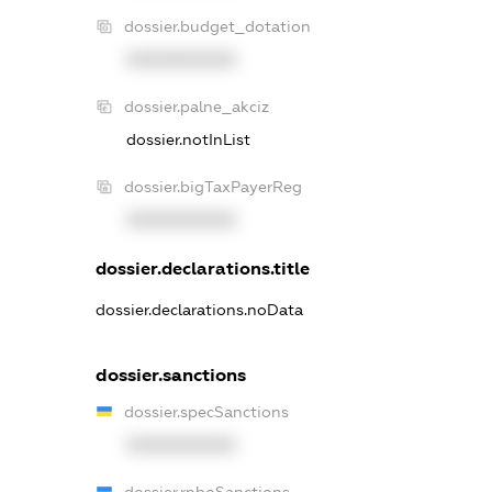
dossier.budget_dotation
XXXXXXXXXX
dossier.palne_akciz
dossier.notInList
dossier.bigTaxPayerReg
XXXXXXXXXX
dossier.declarations.title
dossier.declarations.noData
dossier.sanctions
dossier.specSanctions
XXXXXXXXXX