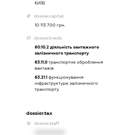
КИЇВ
dossier.capital:
10 113 700 грн.
dossier.kveds:
60.10.2
діяльність вантажного
залізничного транспорту
63.11.0
транспортне оброблення
вантажів
63.21.1
функціонування
інфраструктури залізничного
транспорту
dossier.tax
dossier.staff
XXXXXXXXXX