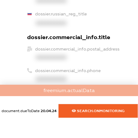
XXXXXXXXXX
dossier.russian_reg_title
XXXXXXXXXX
dossier.commercial_info.title
dossier.commercial_info.postal_address
XXXXXXXXXX
dossier.commercial_info.phone
XXXXXXXXXX
freemium.actualData
dossier.commercial_info.fax
XXXXXXXXXX
document.dueToDate
20.04.24
SEARCH.ONMONITORING
dossier.commercial_info.email
XXXXXXXXXX
dossier.commercial_info.website