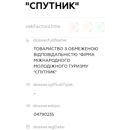
"СПУТНИК"
riskFactors.title
0
0
0
dossier.fullName:
ТОВАРИСТВО З ОБМЕЖЕНОЮ
ВІДПОВІДАЛЬНІСТЮ "ФІРМА
МІЖНАРОДНОГО
МОЛОДІЖНОГО ТУРИЗМУ
"СПУТНИК"
dossier.opfSubType:
-
dossier.edrpo:
04790235
dossier.regDate: