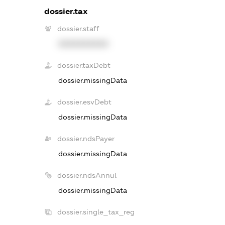
dossier.tax
dossier.staff
XXXXXXXXXX
dossier.taxDebt
dossier.missingData
dossier.esvDebt
dossier.missingData
dossier.ndsPayer
dossier.missingData
dossier.ndsAnnul
dossier.missingData
dossier.single_tax_reg