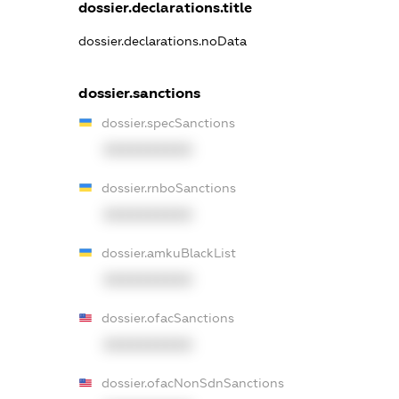
dossier.declarations.title
dossier.declarations.noData
dossier.sanctions
dossier.specSanctions
XXXXXXXXXX
dossier.rnboSanctions
XXXXXXXXXX
dossier.amkuBlackList
XXXXXXXXXX
dossier.ofacSanctions
XXXXXXXXXX
dossier.ofacNonSdnSanctions