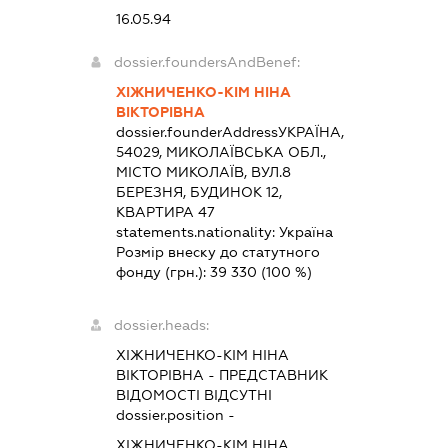
16.05.94
dossier.foundersAndBenef:
ХІЖНИЧЕНКО-КІМ НІНА
ВІКТОРІВНА
dossier.founderAddress
УКРАЇНА,
54029, МИКОЛАЇВСЬКА ОБЛ.,
МІСТО МИКОЛАЇВ, ВУЛ.8
БЕРЕЗНЯ, БУДИНОК 12,
КВАРТИРА 47
statements.nationality:
Україна
Розмір внеску до статутного
фонду (грн.):
39 330
(100 %)
dossier.heads:
ХІЖНИЧЕНКО-КІМ НІНА
ВІКТОРІВНА
-
ПРЕДСТАВНИК
ВІДОМОСТІ ВІДСУТНІ
dossier.position -
ХІЖНИЧЕНКО-КІМ НІНА