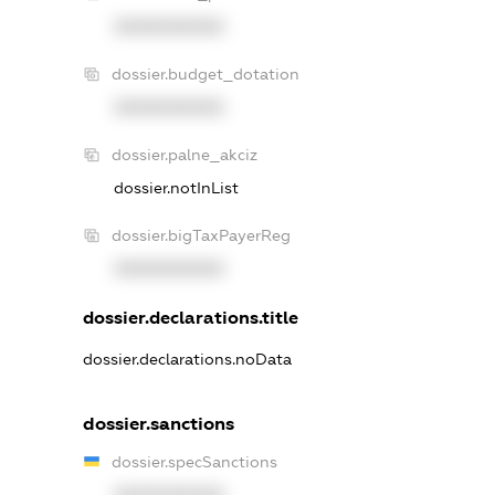
XXXXXXXXXX
dossier.budget_dotation
XXXXXXXXXX
dossier.palne_akciz
dossier.notInList
dossier.bigTaxPayerReg
XXXXXXXXXX
dossier.declarations.title
dossier.declarations.noData
dossier.sanctions
dossier.specSanctions
XXXXXXXXXX