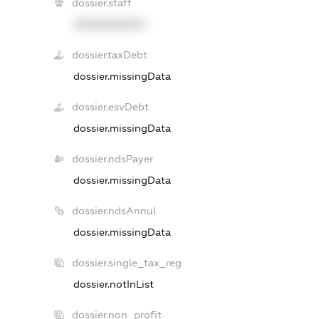
dossier.staff
XXXXXXXXXX
dossier.taxDebt
dossier.missingData
dossier.esvDebt
dossier.missingData
dossier.ndsPayer
dossier.missingData
dossier.ndsAnnul
dossier.missingData
dossier.single_tax_reg
dossier.notInList
dossier.non_profit