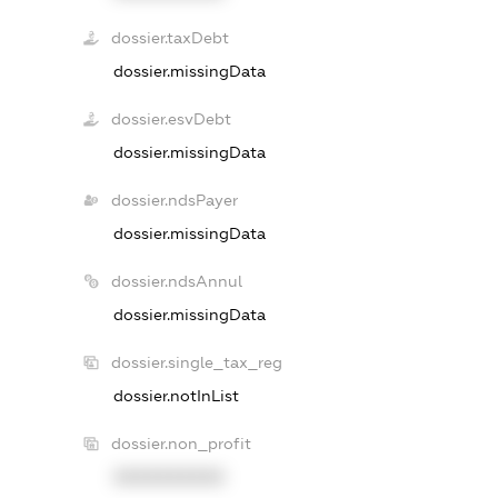
dossier.taxDebt
dossier.missingData
dossier.esvDebt
dossier.missingData
dossier.ndsPayer
dossier.missingData
dossier.ndsAnnul
dossier.missingData
dossier.single_tax_reg
dossier.notInList
dossier.non_profit
XXXXXXXXXX