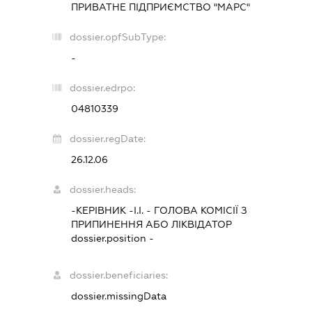
ПРИВАТНЕ ПІДПРИЄМСТВО "МАРС"
dossier.opfSubType:
-
dossier.edrpo:
04810339
dossier.regDate:
26.12.06
dossier.heads:
-КЕРІВНИК -І.І.
-
ГОЛОВА КОМІСІЇ З
ПРИПИНЕННЯ АБО ЛІКВІДАТОР
dossier.position -
dossier.beneficiaries:
dossier.missingData