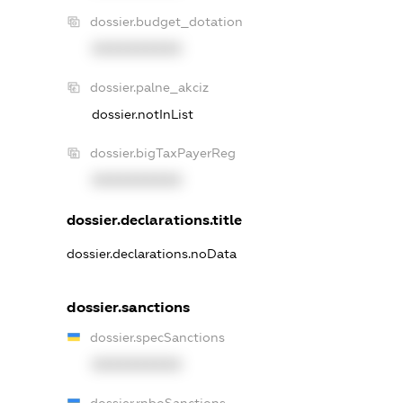
dossier.budget_dotation
XXXXXXXXXX
dossier.palne_akciz
dossier.notInList
dossier.bigTaxPayerReg
XXXXXXXXXX
dossier.declarations.title
dossier.declarations.noData
dossier.sanctions
dossier.specSanctions
XXXXXXXXXX
dossier.rnboSanctions