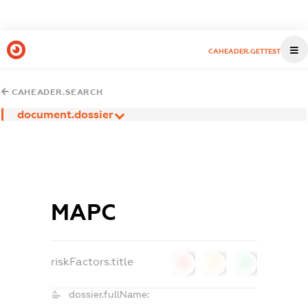
CAHEADER.GETTEST
CAHEADER.SEARCH
document.dossier
МАРС
riskFactors.title
0
0
0
dossier.fullName: